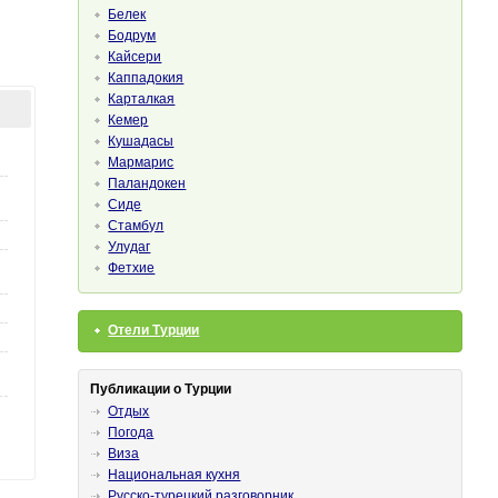
Белек
Бодрум
Кайсери
Каппадокия
Карталкая
Кемер
Кушадасы
Мармарис
Паландокен
Сиде
Стамбул
Улудаг
Фетхие
Отели Турции
Публикации о Турции
Отдых
Погода
Виза
Национальная кухня
Русско-турецкий разговорник