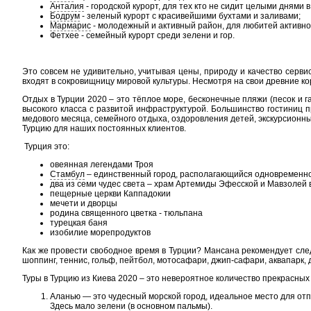
Анталия
- городской курорт, для тех кто не сидит целыми днями в
Бодрум
- зеленый курорт с красивейшими бухтами и заливами;
Мармарис
- молодежный и активный район, для любитей активно
Фетхее - семейный курорт среди зелени и гор.
Это совсем не удивительно, учитывая цены, природу и качество серви
входят в сокровищницу мировой культуры. Несмотря на свои древние ко
Отдых в Турции 2020 – это тёплое море, бесконечные пляжи (песок и
высокого класса с развитой инфраструктурой. Большинство гостиниц 
медового месяца, семейного отдыха, оздоровления детей, экскурсионны
Турцию для наших постоянных клиентов.
Турция это:
овеянная легендами Троя
Стамбул
– единственный город, располагающийся одновременно
два из семи чудес света – храм Артемиды Эфесской и Мавзолей 
пещерные церкви Каппадокии
мечети и дворцы
родина священного цветка - тюльпана
турецкая баня
изобилие морепродуктов
Как же провести свободное время в Турции? Мансана рекомендует след
шоппинг, теннис, гольф, пейтбол, мотосафари, джип-сафари, аквапарк,
Туры в Турцию из Киева 2020 – это невероятное количество прекрасных
Аланью — это чудесный морской город, идеальное место для отп
Здесь мало зелени (в основном пальмы).