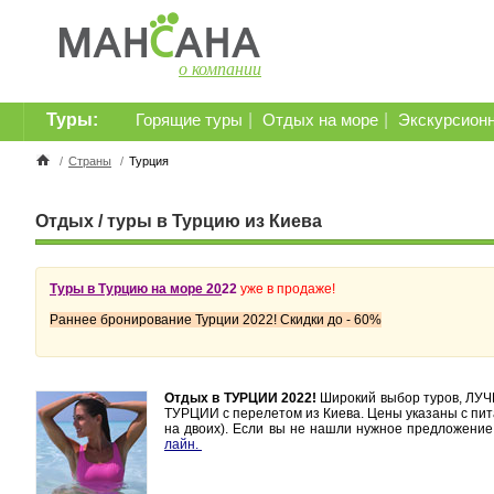
о компании
Туры:
|
|
Горящие туры
Отдых на море
Экскурсион
/
Страны
/
Турция
Отдых / туры в Турцию из Киева
Туры в Турцию на море 20
22
уже в продаже!
Раннее бронирование Турции 2022! Скидки до - 60%
Отдых в ТУРЦИИ 2022!
Широкий выбор туров, ЛУЧ
ТУРЦИИ с перелетом из Киева. Цены указаны с пита
на двоих).
Если вы не нашли нужное предложени
лайн.