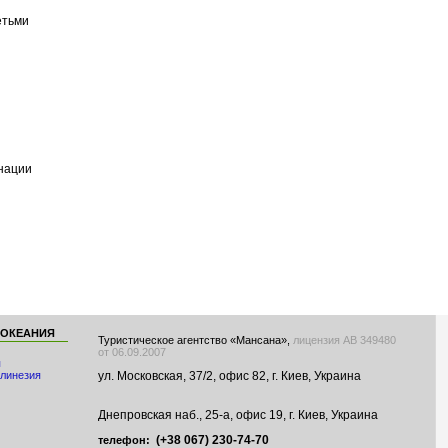
етьми
инации
 ОКЕАНИЯ
Туристическое агентство «Мансана»,
лицензия АВ 349480
от 06.09.2007
я
ул. Московская, 37/2, офис 82, г. Киев, Украина
линезия
Днепровская наб., 25-а, офис 19, г. Киев, Украина
(+38 067) 230-74-70
телефон: