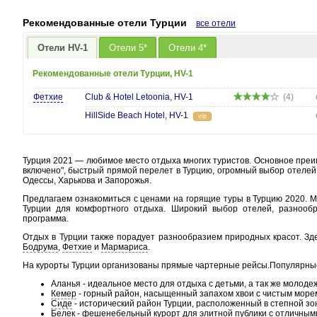
Рекомендованные отели Турции
все отели
Отели HV-1
Отели 5*
Отели 4*
Рекомендованные отели Турции, HV-1
Фетхие
Club & Hotel Letoonia, HV-1
(4)
HillSide Beach Hotel, HV-1
vip
Турция 2021 — любимое место отдыха многих туристов. Основное преи
включено", быстрый прямой перелет в Турцию, огромный выбор отелей
Одессы, Харькова и Запорожья.
Предлагаем ознакомиться с ценами на горящие туры в Турцию 2020. 
Турции для комфортного отдыха. Широкий выбор отелей, разнообр
программа.
Отдых в Турции также порадует разнообразием природных красот. Зде
Бодрума
,
Фетхие
и
Мармариса
.
На курорты Турции организованы прямые чартерные рейсы.Популярные
Аланья - идеальное место для отдыха с детьми, а так же молоде
Кемер
- горный район, насыщенный запахом хвои с чистым море
Сиде
- исторический район Турции, расположенный в степной зо
Белек
- фешенебельный курорт для элитной публики с отличным