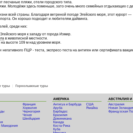
т песчаные пляжи, отели городского типа.
жи. Молодёжи здесь поменьше, зато очень много семейных отдыхающих с д
зни всей страны. Благодаря ветреной погоде Эгейского моря, этот курорт —
спорта. Он хорошо подходит и любителям дайвинга.
лей, среди них:
гейского моря к западу от города Измир.
ла
в живописной местности.
на высоте 109 м над уровнем моря.
 негативного ПЦР - теста, экспресс-теста на антиген или сертификата вакц
е туры
|
Горнолыжные туры
АМЕРИКА
АВСТРАЛИЯ И
Франция
Антигуа и Барбуда
США
Австралия
Хорватия
Аруба
Ямайка
Новая Зеланди
нды
Черногория
Барбадос
Французская По
Чехия
Бразилия
Швейцария
Доминикана
ия
Канада
 Македония
Коста-Рика
Куба
Мексика