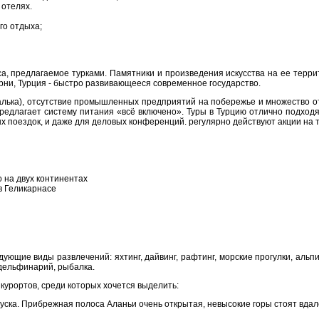
 отелях.
го отдыха;
са, предлагаемое турками. Памятники и произведения искусства на ее терр
рни, Турция - быстро развивающееся современное государство.
 галька), отсутствие промышленных предприятий на побережье и множество 
предлагает систему питания «всё включено». Туры в Турцию отлично подход
х поездок, и даже для деловых конференций. регулярно действуют акции на 
 на двух континентах
в Геликарнасе
ующие виды развлечений: яхтинг, дайвинг, рафтинг, морские прогулки, альп
 дельфинарий, рыбалка.
 курортов, среди которых хочется выделить:
уска. Прибрежная полоса Аланьи очень открытая, невысокие горы стоят вдал