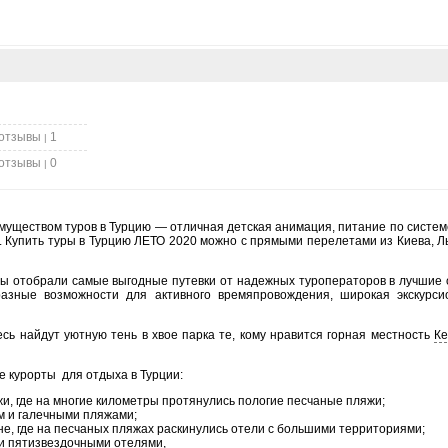
отзывы
1
|
отзывы
0
|
муществом туров в Турцию
— о
тличная детская анимация, питание по систем
. Купить туры в Турцию ЛЕТО 2020 можно с прямыми перелетами из Киева, Л
Мы отобрали самые выгодные путевки от надежных туроператоров в лучшие 
азные возможности для активного времяпровождения, широкая экскурси
сь найдут уютную тень в хвое парка те, кому нравится горная местность
К
 курорты для отдыха в Турции:
жи, где на многие километры протянулись пологие песчаные пляжи;
м и галечными пляжами;
не, где на песчаных пляжах раскинулись отели с большими территориями;
и пятизвездочными отелями,