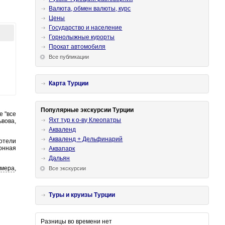
Валюта, обмен валюты, курс
Цены
Государство и население
Горнолыжные курорты
Прокат автомобиля
Все публикации
Карта Турции
Популярные экскурсии Турции
е "все
Яхт тур к о-ву Клеопатры
ьвова,
Акваленд
Акваленд + Дельфинарий
отели
онная
Аквапарк
Дальян
емера
,
Все экскурсии
Туры и круизы Турции
Разницы во времени нет