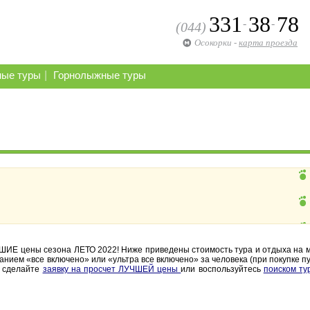
331
38
78
-
-
(044)
Осокорки
-
карта проезда
|
ные туры
Горнолыжные туры
ШИЕ цены сезона ЛЕТО 2022! Ниже приведены стоимость тура и отдыха на м
нием «все включено» или «ультра все включено» за человека (при покупке п
е сделайте
заявку на просчет ЛУЧШЕЙ цены
или воспользуйтесь
поиском ту