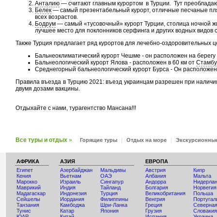
Анталию
— считают главным курортом в Турции. Тут преобладаю
Белек
— самый презентабельный курорт, отличные песчаные пля
всех возрастов.
Бодрум
— самый «тусовочный» курорт Турции, столица ночной жи
лучшее место для поклонников серфинга и других водных видов 
Также Турция предлагает ряд курортов для лечебно-оздоровительных це
Бальнеоклиматический курорт Чешме - он расположен на берегу Э
Бальнеологический курорт Ялова - расположен в 60 км от
Стамбу
Среднегорный бальнеологический курорт Бурса - Он расположен 
Правила въезда в Турцию 2021: въезд украинцам разрешен при наличии
двумя дозами вакцины.
Отдыхайте с нами, турагентство Мансана!!!
Все туры и отдых
»
Горящие туры
|
Отдых на море
|
Экскурсионны
АФРИКА
АЗИЯ
ЕВРОПА
Египет
Азербайджан
Мальдивы
Австрия
Кипр
Кения
Вьетнам
ОАЭ
Албания
Мальта
Мaрокко
Израиль
Сингапур
Андорра
Нидерла
Маврикий
Индия
Тайланд
Болгария
Норвегия
Мадагаскар
Индонезия
Турция
Великобритания
Польша
Сейшелы
Иордания
Филиппины
Венгрия
Португал
Танзания
Камбоджа
Шри-Ланка
Греция
Северная
Тунис
Катар
Япония
Грузия
Словакия
ЮАР
Китай
Испания
Украина