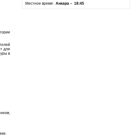
Местное время:
Анкара – 18:45
итории
отелей
ят для
туры в
инизм,
еке.