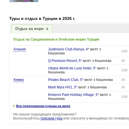
Туры и отдых в Турции в 2026 г.
Отдых на море
6
Отдых на Средиземном и Эгейском морях Турции
Алания
Justiniano Club Alanya, 4*
виліт з
UAI
Кишинева
Q Premium Resort, 5*
виліт з Кишинева
AI
Utopia World de Luxe Hotel, 5*
виліт з
UAI
Кишинева
Кемер
Pirates Beach Club, 5*
виліт з Кишинева
AI
Marti Myra HV1, 5*
виліт з Кишинева
AI
Kimeros Park Holiday Village, 5*
виліт з
UAI
Кишинева
Все предложения отдыха на море
Не нашли подходящее предложение?
Воспользуйтесь
поиском тура
или спросите у менеджера по телефону: