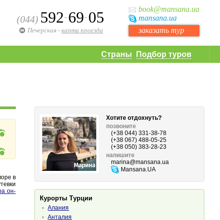
book
@mansana.ua
592
69
05
-
-
(044)
mansana
.ua
заказать тур
Печерская
-
карта проезда
Страны
Подбор туров
Хотите отдохнуть?
позвоните
(+38 044) 331-38-78
(+38 067) 488-05-25
(+38 050) 383-28-23
напишите
marina
@mansana.ua
Mansana.UA
оре в
утевки
ра он-
Курорты Турции
Алания
Анталия