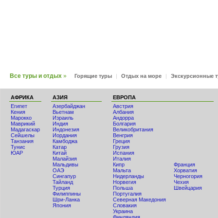
Киви
Все туры и отдых
»
Горящие туры
|
Отдых на море
|
Экскурсионные 
АФРИКА
АЗИЯ
ЕВРОПА
Египет
Азербайджан
Австрия
Кения
Вьетнам
Албания
Мaрокко
Израиль
Андорра
Маврикий
Индия
Болгария
Мадагаскар
Индонезия
Великобритания
Сейшелы
Иордания
Венгрия
Танзания
Камбоджа
Греция
Тунис
Катар
Грузия
ЮАР
Китай
Испания
Малайзия
Италия
Мальдивы
Кипр
Франция
ОАЭ
Мальта
Хорватия
Сингапур
Нидерланды
Черногория
Тайланд
Норвегия
Чехия
Турция
Польша
Швейцария
Филиппины
Португалия
Шри-Ланка
Северная Македония
Япония
Словакия
Украина
Финляндия