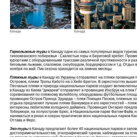
Канада
Канада
Горнолыжные туры
в Канаду одни из самых популярных видов туризм
тихоокеанского побережья - Скалистые горы и Береговой хребет. Прови
курортами с оборудованными трассами различной протяженности и раз
беговыми лыжами, слаломом, сноубордом, бордеркроссом и т.д. Отдых 
ноября по май. Пик сезона приходится на зимние месяцы.
Пляжные туры
в Канаду из
Украины
отправляют на пляжи провинции
Островов, пляжи Тропы Кабото на о.Кейп-Бретон. В окрестностях выш
Песчаные пляжи и природа национальных парков создает великолепные
в Канаду из Киева "дикарем" отправляет в провинцию
Инсбрук
на пляж П
соревнования по пляжному волейболу, оборудованы футбольные площа
провинции Остров Принца Эдуарда – пляж Поющих Песков, пляжные зон
отдыха предлагают лучшие пляжи Ванкувера и его окрестностей – пляж
интересны любителям холодного дайвинга. Провинция Онтарио предлаг
Тобермори, на полуострове Брюс, в Национальном парке Фатом-Файв, н
заниматься в реках и озерах практически всех национальных парков К
Оттава и Ферс.
Эко-туры
в Канаду предлагают более 40 национальных парков и запо
достопримечательностям, этнографический туризм, наблюдение за пт