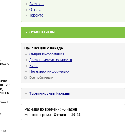
Вистлер
Оттава
Торонто
Отели Канады
Публикации о Канаде
Общая информация
,
Достопримечательности
иод с
Виза
Полезная информация
Все публикации
инга.
й тур
и,
ены в
Туры и круизы Канады
о
будут
Разница во времени:
-6 часов
и
Местное время:
Оттава – 10:46
ста,