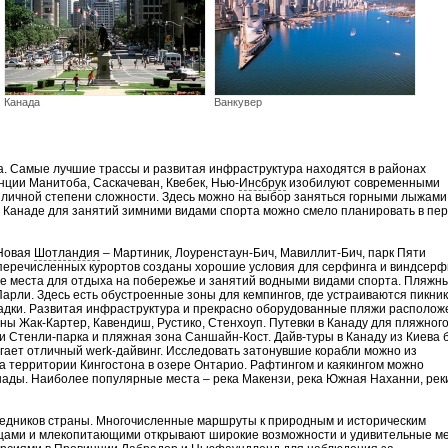
Канада
Ванкувер
а. Самые лучшие трассы и развитая инфраструктура находятся в районах
нции Манитоба, Саскачеван, Квебек, Нью-
Инсбрук
изобилуют современными
личной степени сложности. Здесь можно на выбор заняться горными лыжами
в Канаде для занятий зимними видами спорта можно смело планировать в пер
 Новая
Шотландия
– Мартиник, Лоуренстаун-Бич, Мавиллит-Бич, парк Пяти
еперечисленных курортов созданы хорошие условия для серфинга и виндсерф
 места для отдыха на побережье и занятий водными видами спорта. Пляжны
арли. Здесь есть обустроенные зоны для кемпингов, где устраиваются пикник
дки. Развитая инфраструктура и прекрасно оборудованные пляжи располож
ы Жак-Картер, Кавендиш, Рустико, Стенхоуп. Путевки в Канаду для пляжног
и Стенли-парка и пляжная зона Саншайн-Кост. Дайв-туры в Канаду из Киева 
ает отличный werk-дайвинг. Исследовать затонувшие корабли можно из
а территории Кингостона в озере Онтарио. Рафтингом и каякингом можно
анады. Наиболее популярные места – река Макензи, река Южная Наханни, рек
ведников страны. Многочисленные маршруты к природным и историческим
ицами и млекопитающими открывают широкие возможности и удивительные ме