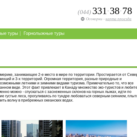
331
38
78
-
-
(044)
Осокорки
-
карта проезда
|
ные туры
Горнолыжные туры
Америке, занимающее 2-е место в мире по территории. Простирается от Севе
овинций и 3-х территорий. Огромная территория, разные природные и
возможными летними и зимними видами туризма. Примечательно то, что все
нном виде. Этот факт привлекает в Канаду множество эко-туристов и любит
енно можно - спускаться с заснеженных склонов на горных лыжах, идти по
ие густые леса, прогуливаясь по тундре любоваться северным сиянием, плыт
вить волну в прибрежных океанских водах.