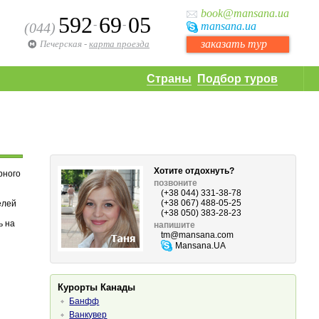
book
@mansana.ua
592
69
05
-
-
(044)
mansana
.ua
заказать тур
Печерская
-
карта проезда
Страны
Подбор туров
Хотите отдохнуть?
рного
позвоните
(+38 044) 331-38-78
(+38 067) 488-05-25
елей
(+38 050) 383-28-23
ь на
напишите
tm
@mansana.com
Mansana.UA
Курорты Канады
Банфф
Ванкувер