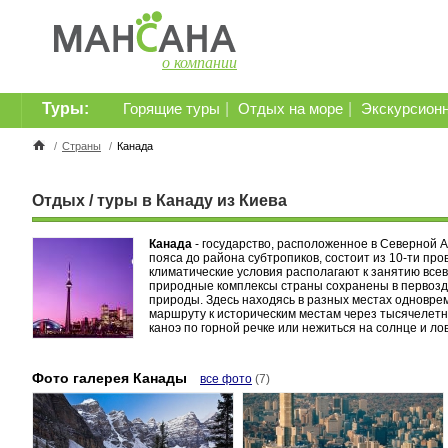
о компании
Туры:
|
|
Горящие туры
Отдых на море
Экскурсион
/
Страны
/
Канада
Отдых / туры в Канаду из Киева
Канада
- государство, расположенное в Северной 
пояса до района субтропиков, состоит из 10-ти пр
климатические условия располагают к занятию все
природные комплексы страны сохранены в первозда
природы. Здесь находясь в разных местах одноврем
маршруту к историческим местам через тысячелетн
каноэ по горной речке или нежиться на солнце и ло
Фото галерея Канады
все фото
(7)