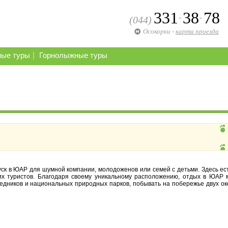
331
38
78
-
-
(044)
Осокорки
-
карта проезда
|
ные туры
Горнолыжные туры
ск в ЮАР для шумной компании, молодоженов или семей с детьми. Здесь ес
их туристов.
Благодаря своему уникальному расположению, отдых в ЮАР 
едников и национальных природных парков, побывать на побережье двух ок