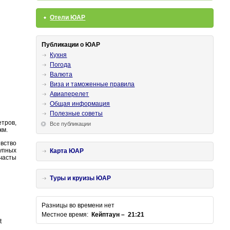
Отели ЮАР
Публикации о ЮАР
Кухня
Погода
Валюта
Виза и таможенные правила
Авиаперелет
Общая информация
Полезные советы
тров,
Все публикации
км.
вство
рупных
Карта ЮАР
 часты
Туры и круизы ЮАР
Разницы во времени нет
Местное время:
Кейптаун – 21:21
t