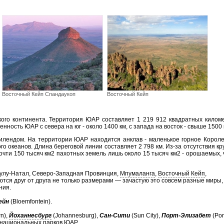
Восточный Кейп Спандаукоп
Восточный Кейп
го континента. Территория ЮАР составляет 1 219 912 квадратных киломе
ность ЮАР с севера на юг - около 1400 км, с запада на восток - свыше 1500 
илендом. На территории ЮАР находится анклав - маленькое горное Короле
о океанов. Длина береговой линии составляет 2 798 км.
Из-за отсутствия к
очти 150 тысяч км2 пахотных земель лишь около 15 тысяч км2 - орошаемых,
зулу-Натал, Северо-Западная Провинция,
Мпумаланга
,
Восточный Кейп
,
ются друг от друга не только размерами — зачастую это совсем разные миры,
ния.
ейн
(Bloemfontein).
n),
Йоханнесбург
(Johannesburg),
Сан-Сити
(Sun City),
Порт-Элизабет
(Por
ди национальных парков ЮАР.