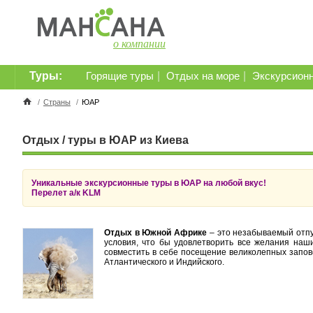
о компании
Туры:
|
|
Горящие туры
Отдых на море
Экскурсион
/
Страны
/
ЮАР
Отдых / туры в ЮАР из Киева
Уникальные экскурсионные туры в ЮАР на любой вкус!
Перелет а/к KLM
Отдых в Южной Африке
– это незабываемый отпу
условия, что бы удовлетворить все желания наш
совместить в себе посещение великолепных запов
Атлантического и Индийского.