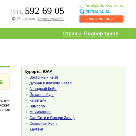
book
@mansana.ua
592
69
05
-
-
(044)
mansana
.ua
заказать тур
Печерская
-
карта проезда
Страны
Подбор туров
Курорты ЮАР
Восточный Кейп
Дурбан и Квазулу Натал
Западный Кейп
Йоханнесбург
Кейптаун
ть все
может
Лимпопо
еанов
Мпумаланга
Сан Сити и Северо Запад
Северный Кейп
Хаутенг