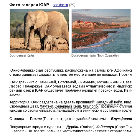
Фото галерея ЮАР
все фото
(29)
Восточный Кейп
Восточный Кейп Порт Элизабет
Южно-Африканская республика расположена на самом юге Африканско
страна занимает двадцать четвертое место в мире по площади. Протяжен
ЮАР граничит с Намибией, Ботсваной, Зимбабве, Мозамбиком и Сваз
Лесото.
Побережье ЮАР омывается водами Атлантического и Индийског
рек или озер в ЮАР существует проблема нехватки пресной воды. Из п
засухи.
Территория ЮАР разделена на девять провинций:
Западный Кейп
, Ква
Свободный штат,
Хаутенг
,
Северный Кейп
,
Лимпопо
. Провинции отлича
каждый со своим климатом, ландшафтом и этническим составом населе
Cтолица —
Тсване
(Претория), центр судебной системы —
Блумфонт
Популярные города и курорты —
Дурбан
(Durban),
Кейптаун
(Cape Tow
Elizabeth). Но, все же, большая часть туристов приезжает в страну ра