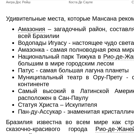
Ангра Дос Рейш
Коста Де Саупе
С
Удивительные места, которые Мансана реком
Амазония
– загадочный район, составл
всей Бразилии
Водопады Игуасу - настоящее чудо света
Амазонка - самая полноводная река мир
Национальный парк Тижука в
Рио-де-Жа
Сан Паулу
большим в мире городским лесом
Патус - самая большая лагуна планеты
Муниципальный театр в Ору-Прету - 
континенте
Самый высокий в Латинской Америк
расположен в Сан-Паулу
Статуя Христа – Искупителя
Пан-ду-Ассукар - знаменитая кристалли
Бразилия известна во всем мире как ст
сказочно-красивого города
Рио-де-Жане