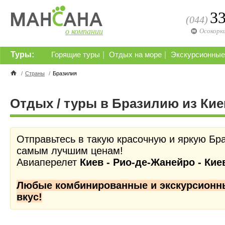
3
(044)
о компании
Осокорк
Туры:
|
|
Горящие туры
Отдых на море
Экскурсионные
/
Страны
/
Бразилия
Отдых / туры в Бразилию из Кие
Отправьтесь в такую красочную и яркую Бр
самым лучшим ценам!
Авиаперелет
Киев - Рио-де-Жанейро - Кие
Любые комбинированные и экскурсионн
вкус!