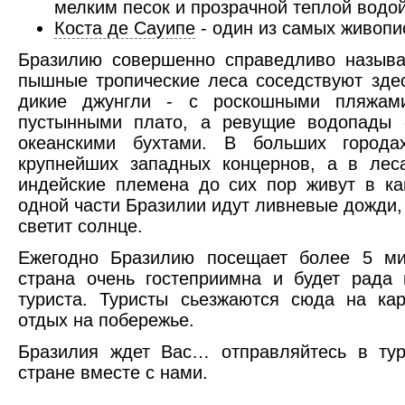
мелким песок и прозрачной теплой водо
Коста де Сауипе
- один из самых живопи
Бразилию совершенно справедливо называю
пышные тропические леса соседствуют зде
дикие джунгли - с роскошными пляжам
пустынными плато, а ревущие водопады 
океанскими бухтами. В больших город
крупнейших западных концернов, а в лес
индейские племена до сих пор живут в ка
одной части Бразилии идут ливневые дожди, 
светит солнце.
Ежегодно Бразилию посещает более 5 ми
страна очень гостеприимна и будет рада 
туриста. Туристы сьезжаются сюда на ка
отдых на побережье.
Бразилия ждет Вас… отправляйтесь в тур
стране вместе с нами.