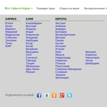
Все туры и отдых
»
Горящие туры
|
Отдых на море
|
Экскурсионные 
АФРИКА
АЗИЯ
ЕВРОПА
Египет
Азербайджан
Австрия
Кения
Вьетнам
Албания
Мaрокко
Израиль
Андорра
Маврикий
Индия
Болгария
Мадагаскар
Индонезия
Великобритания
Сейшелы
Иордания
Венгрия
Танзания
Камбоджа
Греция
Тунис
Катар
Грузия
ЮАР
Китай
Испания
Малайзия
Италия
Мальдивы
Кипр
Франция
ОАЭ
Мальта
Хорватия
Сингапур
Нидерланды
Черногория
Тайланд
Норвегия
Чехия
Турция
Польша
Швейцария
Филиппины
Португалия
Шри-Ланка
Северная Македония
Япония
Словакия
Украина
Финляндия
Поделиться ccылкой: