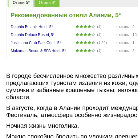
Отели 5*
Отели 4*
Рекомендованные отели Алании, 5*
Delphin Botanik Hotel, 5*
(4)
отзывы
9
|
Delphin Deluxe Resort, 5*
(4)
отзывы
10
|
Justiniano Club Park Conti, 5*
(4.29)
отзывы
1
|
Mukarnas Resort & SPA Hotel, 5*
(4)
отзывы
3
|
В городе бесчисленное множество различных
предлагающих туристам изделия из кожи, оде
сумочки и забавные крашеные тыквы, явля
области.
В августе, когда в Алании проходит междун
Фестиваль, атмосфера особенно жизнерадос
Ночная жизнь многолика.
Можно спокойно бродить по улочкам древнег