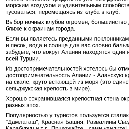
морским воздухом и удивительным спокойст
тусоваться, перемещаясь из клуба в клуб.
Выбор ночных клубов огромен, большинство 
ближе к окраинам города.
Если вы являетесь преданными поклонникам
и песок, вода и солнце для вас словно бальз
забудьте, что вокруг Алании находятся одни
всей
Турции
.
Из достопримечательностей хотелось бы отм
достопримечательность Алании - Аланскую к
на скале, круто встающей из моря (это един
сельджукская крепость в мире).
Хорошо сохранившаяся крепостная стена окр
разных эпох.
Популярностью у туристов пользуется стала
"Дамлаташ", Красная Башня, Развалины Сье
Карабурун и т.д. Приезжайте - сами увидите!