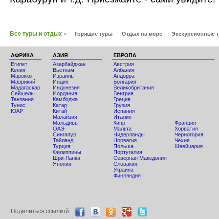
Все туры и отдых
»
Горящие туры
|
Отдых на море
|
Экскурсионные 
АФРИКА
АЗИЯ
ЕВРОПА
Египет
Азербайджан
Австрия
Кения
Вьетнам
Албания
Мaрокко
Израиль
Андорра
Маврикий
Индия
Болгария
Мадагаскар
Индонезия
Великобритания
Сейшелы
Иордания
Венгрия
Танзания
Камбоджа
Греция
Тунис
Катар
Грузия
ЮАР
Китай
Испания
Малайзия
Италия
Мальдивы
Кипр
Франция
ОАЭ
Мальта
Хорватия
Сингапур
Нидерланды
Черногория
Тайланд
Норвегия
Чехия
Турция
Польша
Швейцария
Филиппины
Португалия
Шри-Ланка
Северная Македония
Япония
Словакия
Украина
Финляндия
Поделиться ccылкой: