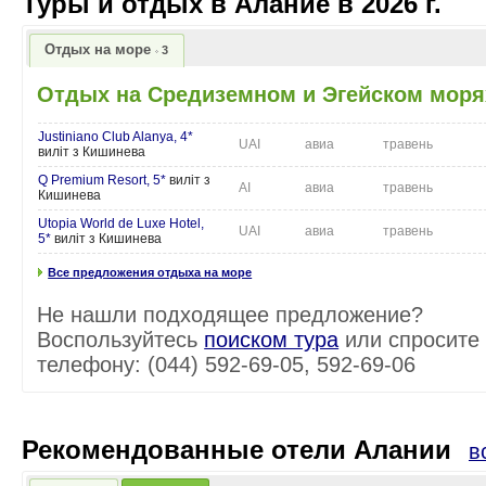
Туры и отдых в Алание в 2026 г.
Отдых на море
3
Отдых на Средиземном и Эгейском моря
Justiniano Club Alanya, 4*
UAI
авиа
травень
виліт з Кишинева
Q Premium Resort, 5*
виліт з
AI
авиа
травень
Кишинева
Utopia World de Luxe Hotel,
UAI
авиа
травень
5*
виліт з Кишинева
Все предложения отдыха на море
Не нашли подходящее предложение?
Воспользуйтесь
поиском тура
или спросите
телефону: (044) 592-69-05, 592-69-06
Рекомендованные отели Алании
в