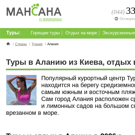
3
(044)
о компании
Осокорк
Туры:
|
|
Горящие туры
Отдых на море
Экскурсионные
/
Страны
/
Турция
/
Алания
Туры в Аланию из Киева, отдых 
Популярный курортный центр Ту
находится на берегу средиземно
самым южным и восточным пля
Сам город Алания расположен с
и лимонных садов на большом с
врезанном в море.