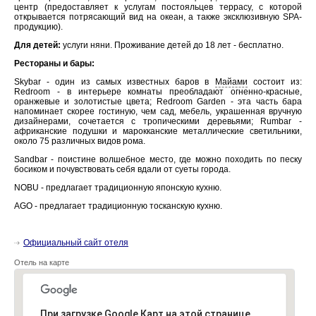
центр (предоставляет к услугам постояльцев террасу, с которой
открывается потрясающий вид на океан, а также эксклюзивную SPA-
продукцию).
Для детей:
услуги няни. Проживание детей до 18 лет - бесплатно.
Рестораны и бары:
Skybar - один из самых известных баров в
Майами
состоит из:
Redroom - в интерьере комнаты преобладают огненно-красные,
оранжевые и золотистые цвета; Redroom Garden - эта часть бара
напоминает скорее гостиную, чем сад, мебель, украшенная вручную
дизайнерами, сочетается с тропическими деревьями; Rumbar -
африканские подушки и марокканские металлические светильники,
около 75 различных видов рома.
Sandbar - поистине волшебное место, где можно походить по песку
босиком и почувствовать себя вдали от суеты города.
NOBU - предлагает традиционную японскую кухню.
AGO - предлагает традиционную тосканскую кухню.
Официальный сайт отеля
Отель на карте
При загрузке Google Карт на этой странице