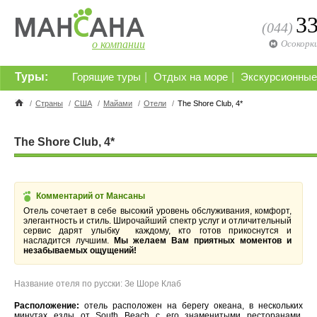
3
(044)
о компании
Осокорк
Туры:
|
|
Горящие туры
Отдых на море
Экскурсионные
/
Страны
/
США
/
Майами
/
Отели
/
The Shore Club, 4*
The Shore Club, 4*
Комментарий от Мансаны
Отель сочетает в себе высокий уровень обслуживания, комфорт,
элегантность и стиль. Широчайший спектр услуг и отличительный
сервис дарят улыбку каждому, кто готов прикоснутся и
насладится лучшим.
Мы желаем Вам приятных моментов и
незабываемых ощущений!
Название отеля по русски: Зе Шоре Клаб
Расположение:
отель
расположен на берегу океана, в нескольких
минутах езды от South Beach с его знаменитыми ресторанами,