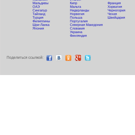
Мальдивы
Кипр
Франция
ОАЭ
Мальта
Хорватия
Сингапур
Нидерланды
Черногория
Тайланд
Норвегия
Чехия
Турция
Польша
Швейцария
Филиппины
Португалия
Шри-Ланка
Северная Македония
Япония
Словакия
Украина
Финляндия
Поделиться ccылкой: