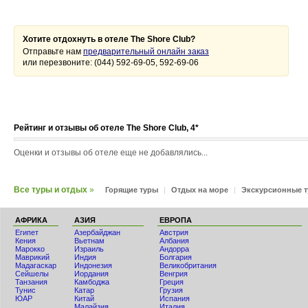
Хотите отдохнуть в отеле The Shore Club?
Отправьте нам
предварительный онлайн заказ
или перезвоните: (044) 592-69-05, 592-69-06
Рейтинг и отзывы об отеле The Shore Club, 4*
Оценки и отзывы об отеле еще не добавлялись...
Все туры и отдых
»
Горящие туры
|
Отдых на море
|
Экскурсионные 
АФРИКА
АЗИЯ
ЕВРОПА
Египет
Азербайджан
Австрия
Кения
Вьетнам
Албания
Мaрокко
Израиль
Андорра
Маврикий
Индия
Болгария
Мадагаскар
Индонезия
Великобритания
Сейшелы
Иордания
Венгрия
Танзания
Камбоджа
Греция
Тунис
Катар
Грузия
ЮАР
Китай
Испания
Малайзия
Италия