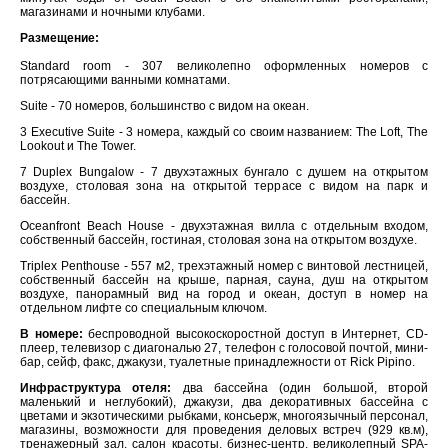
магазинами и ночными клубами.
Размещение:
Standard room - 307 великолепно оформленных номеров с
потрясающими ванными комнатами.
Suite - 70 номеров, большинство с видом на океан.
3 Executive Suite - 3 номера, каждый со своим названием: The Loft, The
Lookout и The Tower.
7 Duplex Bungalow - 7 двухэтажных бунгало с душем на открытом
воздухе, столовая зона на открытой террасе с видом на парк и
бассейн.
Oceanfront Beach House - двухэтажная вилла с отдельным входом,
собственный бассейн, гостиная, столовая зона на открытом воздухе.
Triplex Penthouse - 557 м2, трехэтажный номер с винтовой лестницей,
собственный бассейн на крыше, парная, сауна, душ на открытом
воздухе, панорамный вид на город и океан, доступ в номер на
отдельном лифте со специальным ключом.
В номере:
беспроводной высокоскоростной доступ в Интернет, CD-
плеер, телевизор с диагональю 27, телефон с голосовой почтой, мини-
бар, сейф, факс, джакузи, туалетные принадлежности от Rick Pipino.
Инфраструктура отеля:
два бассейна (один большой, второй
маленький и неглубокий), джакузи, два декоративных бассейна с
цветами и экзотическими рыбками, консьерж, многоязычный персонал,
магазины, возможности для проведения деловых встреч (929 кв.м),
тренажерный зал, салон красоты, бизнес-центр, великолепный SPA-