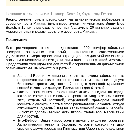
незабываемым отдыхом!
Название отеля по русски: Ньюпорт Бичсайд Хоутел энд Резорт
Расположение:
отель расположен на атлантическом побережье в
северной части
Майами
Бич, в престижной пляжной зоне Sunny Isles
Beach, в 15 минутах езды от центра
Майами
, в 20 минутах езды от
морского потра и международного аэропорта
Майами
.
Проживание:
Для размещения отель предоставляет 300 комфортабельных
номеров различных категорий, оснащенных современными
удобствами. Номера оформлены в традиционном для
Майами
стиле, с
большим вниманием ко всем деталям и обставлены уютной мебелью.
Предоставляются удобства для гостей с ограниченными физическими
возможностями. Вы можете выбрать из:
Standard Rooms - уютные стандартные номера, оформленные
в тропическом стиле, которые состоят из спальни с двумя
бильшими кроватями, гостиной зоны, отделанной мрамором
ванной комнаты с джакузи. Рассчитаны для 4 гостей.
One-Bedroom Suites - элегантные люксы с видом на город,
которые состоят из спальни с кроватью King size или Queen
size, отдельной гостиной, отделанной мрамором ванной
комнаты с джакузи. Часть люксов располагают балконом, откуда
открывается чудесный вид на Атлантический океан и бассейн.
В люксах дополнительно есть второй телевизор. Рассчитаны
для 4 гостей.
Two-Bedroom Suites - просторные люксы с видом на город или
Атлантический океан и бассейн, которые состоят из двух
спален с двумя кроватями King size или Queen size, отдельной