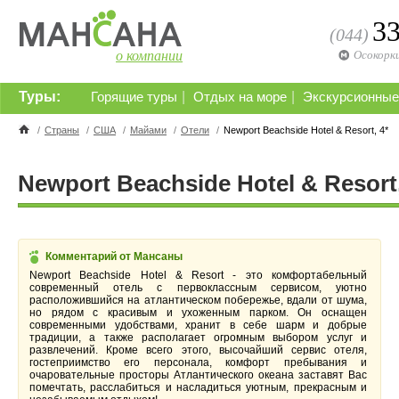
3
(044)
о компании
Осокорк
Туры:
|
|
Горящие туры
Отдых на море
Экскурсионные
/
Страны
/
США
/
Майами
/
Отели
/
Newport Beachside Hotel & Resort, 4*
Newport Beachside Hotel & Resort,
Комментарий от Мансаны
Newport Beachside Hotel & Resort
- это комфортабельный
современный отель с первоклассным сервисом, уютно
расположившийся на атлантическом побережье, вдали от шума,
но рядом с красивым и ухоженным парком. Он оснащен
современными удобствами, хранит в себе шарм и добрые
традиции, а также располагает огромным выбором услуг и
развлечений. Кроме всего этого, высочайший сервис отеля,
гостеприимство его персонала, комфорт пребывания и
очаровательные просторы Атлантического океана заставят Вас
помечтать, расслабиться и насладиться уютным, прекрасным и