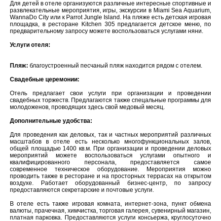
Для детей в отеле организуются различные интересные спортивные и
развлекательные мероприятия, игры, экскурсии в Miami Sea Aquarium,
WannaDo City или к Parrot Jungle Island. На пляже есть детская игровая
площадка, в ресторане Kitchen 305 предлагается детское меню, по
предварительному запросу можете воспользоваться услугами няни.
Услуги отеля:
Пляж:
благоустроенный песчаный пляж находится рядом с отелем.
Свадебные церемонии:
Отель предлагает свои услуги при организации и проведении
свадебных торжеств. Предлагаются также спецальные программы для
молодоженов, проводящих здесь свой медовый месяц.
Дополнительные удобства:
Для проведения как деловых, так и частных мероприятий различных
масштабов в отеле есть несколько многофункциональных залов,
общей площадью 1400 кв.м. При организации и проведении деловых
мероприятий можете воспользоваться услугами опытного и
квалифицированного персонала, предоставляется самое
современное техническое оборудование. Мероприятия можно
проводить также в ресторане и на просторных террасах на открытом
воздухе. Работает оборудованный бизнес-центр, по запросу
предоставляются секретарские и почтовые услуги.
В отеле есть также игровая комната, интернет-зона, пункт обмена
валюты, прачечная, химчистка, торговая галерея, сувенирный магазин,
платная парковка. Предоставляются услуги консьержа, круглосуточно