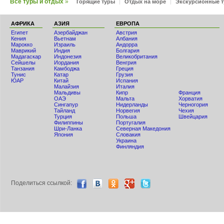
Все туры и отдых
»
Горящие туры
|
Отдых на море
|
Экскурсионные 
АФРИКА
АЗИЯ
ЕВРОПА
Египет
Азербайджан
Австрия
Кения
Вьетнам
Албания
Мaрокко
Израиль
Андорра
Маврикий
Индия
Болгария
Мадагаскар
Индонезия
Великобритания
Сейшелы
Иордания
Венгрия
Танзания
Камбоджа
Греция
Тунис
Катар
Грузия
ЮАР
Китай
Испания
Малайзия
Италия
Мальдивы
Кипр
Франция
ОАЭ
Мальта
Хорватия
Сингапур
Нидерланды
Черногория
Тайланд
Норвегия
Чехия
Турция
Польша
Швейцария
Филиппины
Португалия
Шри-Ланка
Северная Македония
Япония
Словакия
Украина
Финляндия
Поделиться ccылкой: