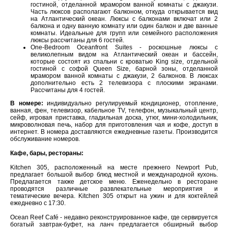
гостиной, отделанной мрамором ванной комнаты с джакузи.
Часть люксов располагают балконом, откуда открывается вид
на Атлантический океан. Люксы с балконами включат или 2
балкона и одну ванную комнату или один балкон и две ванные
комнаты. Идеальные для групп или семейного расположения
люксы рассчитаны для 6 гостей.
One-Bedroom Oceanfront Suites - роскошные люксы с
великолепным видом на Атлантический океан и бассейн,
которые состоят из спальни с кроватью King size, отдельной
гостиной с софой Queen Size, барной зоны, отделанной
мрамором ванной комнаты с джакузи, 2 балконов. В люксах
дополнительно есть 2 телевизора с плоскими экранами.
Рассчитаны для 4 гостей.
В номере:
индивидуально регулируемый кондиционер, отопление,
ванная, фен, телевизор, кабельное TV, телефон, музыкальный центр,
сейф, игровая приставка, гладильная доска, утюг, мини-холодильник,
микроволновая печь, набор для приготовления чая и кофе, доступ в
интернет. В номера доставляются ежедневные газеты. Производится
обслуживание номеров.
Кафе, бары, рестораны:
Kitchen 305, расположенный на месте прежнего Newport Pub,
предлагает большой выбор блюд местной и международной кухонь.
Предлагается также детское меню. Еженедельно в ресторане
проводятся различные развлекательные мероприятия и
тематические вечера. Kitchen 305 открыт на ужин и для коктейлей
ежедневно с 17:30.
Ocean Reef Café - недавно реконструированное кафе, где сервируется
богатый завтрак-буфет, на ланч предлагается обширный выбор