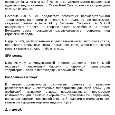
основных блюд из a la carté меню, а за ужином можно насладиться
чудесным видом на океан. В Ocean Reef Café можно также проводить
частные вечеринки.
Coconuts Bar & Grill предлагает освежиться прохладительными
тропическими напитками, в течение дня предлагает легкие закуски,
сендвичи, салаты в баре Tiki у бассейна. Coconuts Bar & Grill
обслуживает столики на террасе около бассейна и на пляже.
Вечерами здесь проводятся развлекательные программы под
карибские мелодии.
Cappuccino's, расположенный в центральной части вестибюля отеля,
предлагает различные сорта ароматного кофе, мороженое, свечую
выпечку, разные сладости, фрукты и др.
SPA-центр:
К Вашим услугам оборудованный тренажерный зал, а также большой
открытый плавательный бассейн с огромной прилегающей
территорией, плавно переходящей в песчаный пляж.
Развлечения и спорт:
В отеле организуются различные дневные и вечерние
развлекательные и спортивные мероприятия для всей семьи. Для
любителей активного отдыха предоставляются прекрасные
возможности для занятий снорклингом, парасейлингом, серфингом,
парусным спортом, спортивной рыбалкой, водными лыжами, джет-ски,
каякингом и другими водными видами спорта.
Для детей: