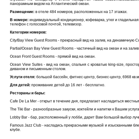
панорамным видом на Атлантический океан.
Размещение:
в отеле 484 номеров, расположенных на 17 этажах.
В номере:
индивидуальный кондиционер, кофеварка, утюг и гладильная 
телефон с голосовой почтой, телевизор.
Категории номеров:
City/Bay View Guest Rooms - прекрасный вид на залив, на динамичную Co
Partial/Ocean Bay View Guest Rooms - частичный вид на океан и на залив
Ocean Front Guest Rooms - прямой вид на океан.
Ocean View Suites - вид на океан, спальня с кроватью king-size, прос
диваном и письменным столом.
Услуги отеля:
большой бассейн, фитнес-центр, бизнес-центр, 6968 кв.
Для детей:
проживание детей до 16 лет - бесплатно.
Рестораны и бары:
Cafe De La Mer - открыт в течение дня, предлагает насладиться местн
The Tiki Bar - разнообразные закуски, коктейли и напитки к Вашим услуг
Lobby Bar - бар, расположенный у лобби, дарит Вам большой выбор луч
Famous Jazz Club - насладись прекрасными музыкой и изысканными бл
клубе.