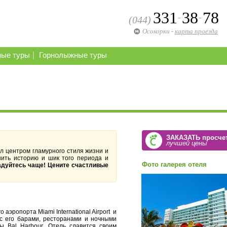
331
38
78
-
-
(044)
Осокорки
-
карта проезда
|
ные туры
Горнолыжные туры
ЗАКАЗАТЬ просче
лучшей цены
был центром гламурного стиля жизни и
нить историю и шик того периода и
Фото галерея отеля
адуйтесь чаще! Цените счастливые
аэропорта Miami International Airport и
 с его барами, ресторанами и ночными
ы Bal Harbour. Отель славится своим