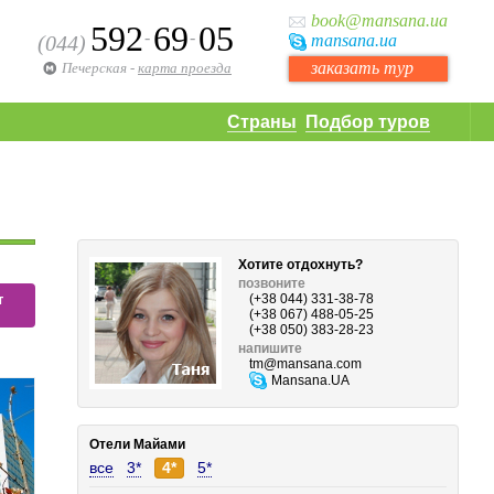
book
@mansana.ua
592
69
05
-
-
(044)
mansana
.ua
заказать тур
Печерская
-
карта проезда
Страны
Подбор туров
Хотите отдохнуть?
позвоните
т
(+38 044) 331-38-78
(+38 067) 488-05-25
(+38 050) 383-28-23
напишите
tm
@mansana.com
Mansana.UA
Отели Майами
все
3*
4*
5*