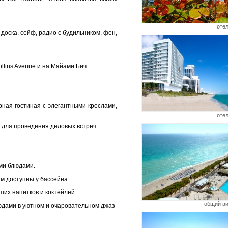
оте
доска, сейф, радио с будильником, фен,
llins Avenue и на
Майами
Бич.
.
торная гостиная с элегантными креслами,
оте
м для проведения деловых встреч.
ыми блюдами.
ам доступны у бассейна.
ших напитков и коктейлей.
общий в
юдами в уютном и очаровательном джаз-