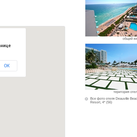
общий в
анице
ОК
територия оте
Все фото отеля Deauville Bea
Resort, 4*
(56)