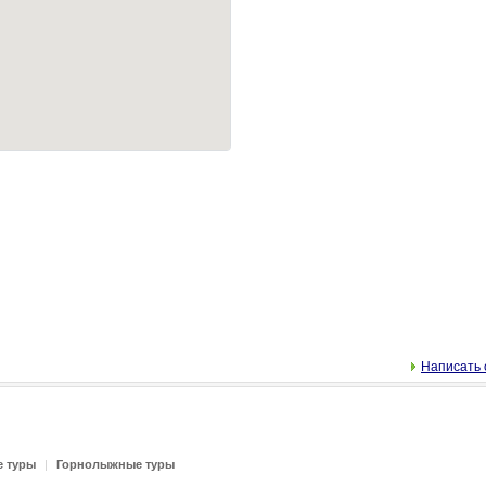
Написать 
е туры
|
Горнолыжные туры