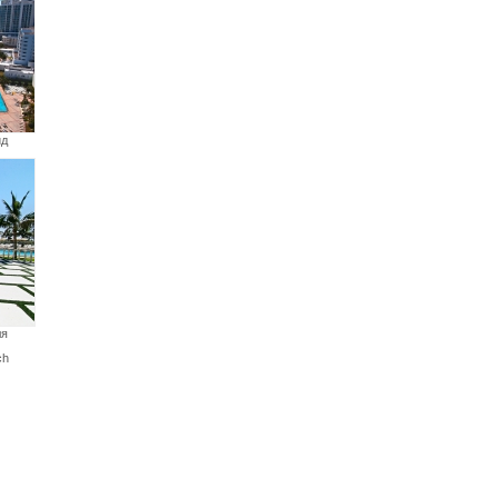
ид
ля
ch