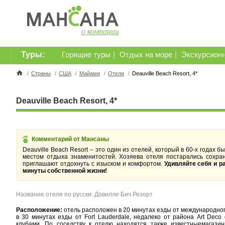
о компании
Туры:
|
|
Горящие туры
Отдых на море
Экскурсион
/
Страны
/
США
/
Майами
/
Отели
/
Deauville Beach Resort, 4*
Deauville Beach Resort, 4*
Комментарий от Мансаны
Deauville Beach Resort – это один из отелей, который в 60-х годах 
местом отдыха знаменитостей. Хозяева отеля постарались сохра
приглашают отдохнуть с изыском и комфортом.
Удивляйте себя и р
минуты собственной жизни!
Название отеля по русски: Довилле Бич Резорт
Расположение:
отель
расположен в 20 минутах езды от международного 
в 30 минутах езды от Fort Lauderdale, недалеко от района Art Deco
клубами. По соседству к отелю находятся также известныемагазин