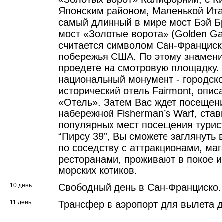
Японским районом, Маленькой Ита
самый длинный в мире мост Бэй Бр
мост «Золотые ворота» (Golden Gat
считается символом Сан-Франциск
побережья США. По этому знамен
проедете на смотровую площадку.
национальный монумент - городско
исторический отель Fairmont, опи
«Отель». Затем Вас ждет посещен
набережной Fisherman’s Warf, ста
популярных мест посещения турис
“Пирсу 39”, Вы сможете заглянуть 
по соседству с аттракционами, ма
ресторанами, проживают в покое и
морских котиков.
10 день
Свободный день в Сан-Франциско.
11 день
Трансфер в аэропорт для вылета 