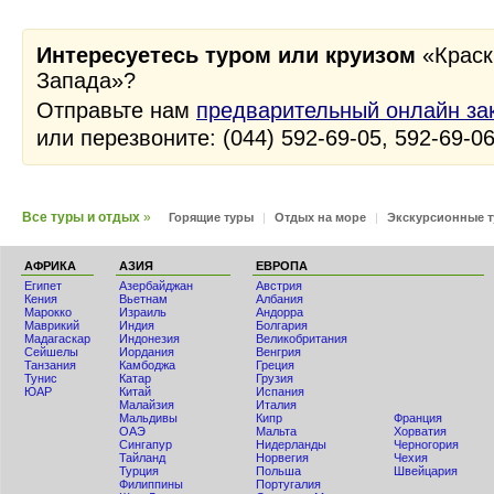
Интересуетесь туром или круизом
«Краск
Запада»?
Отправьте нам
предварительный онлайн за
или перезвоните: (044) 592-69-05, 592-69-0
Все туры и отдых
»
Горящие туры
|
Отдых на море
|
Экскурсионные 
АФРИКА
АЗИЯ
ЕВРОПА
Египет
Азербайджан
Австрия
Кения
Вьетнам
Албания
Мaрокко
Израиль
Андорра
Маврикий
Индия
Болгария
Мадагаскар
Индонезия
Великобритания
Сейшелы
Иордания
Венгрия
Танзания
Камбоджа
Греция
Тунис
Катар
Грузия
ЮАР
Китай
Испания
Малайзия
Италия
Мальдивы
Кипр
Франция
ОАЭ
Мальта
Хорватия
Сингапур
Нидерланды
Черногория
Тайланд
Норвегия
Чехия
Турция
Польша
Швейцария
Филиппины
Португалия