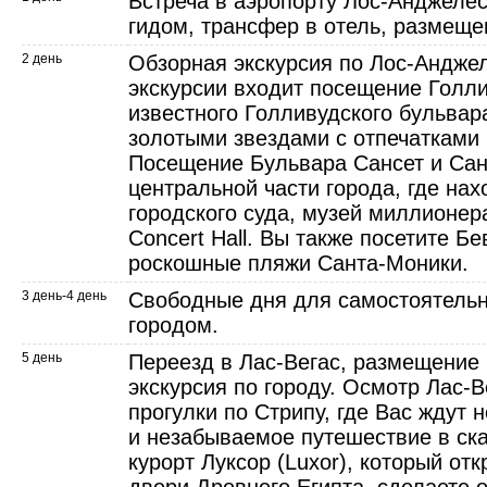
Встреча в аэропорту Лос-Анджеле
гидом, трансфер в отель, размеще
2 день
Обзорная экскурсия по Лос-Анджел
экскурсии входит посещение Голл
известного Голливудского бульвар
золотыми звездами с отпечатками 
Посещение Бульвара Сансет и Сан
центральной части города, где нах
городского суда, музей миллионера
Concert Hall. Вы также посетите Б
роскошные пляжи Санта-Моники.
3 день-4 день
Свободные дня для самостоятельн
городом.
5 день
Переезд в Лас-Вегас, размещение 
экскурсия по городу. Осмотр Лас-В
прогулки по Стрипу, где Вас ждут
и незабываемое путешествие в ска
курорт Луксор (Luxor), который от