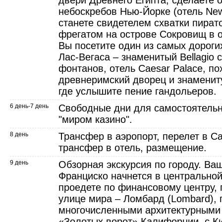
двери Древнего Египта, сделаете о
небоскребов Нью-Йорке (отель New 
станете свидетелем схватки пират
фрегатом на острове Сокровищ в от
Вы посетите один из самых дороги
Лас-Вегаса – знаменитый Bellagio
фонтанов, отель Caesar Palace, по
древнеримский дворец и знамениту
где услышите пение гандольеров.
6 день-7 день
Свободные дни для самостоятельн
"миром казино".
8 день
Трансфер в аэропорт, перелет в С
трансфер в отель, размещение.
9 день
Обзорная экскурсия по городу. Ва
Франциско начнется в центральной
проедете по финансовому центру, 
улице мира – Ломбард (Lombard), 
многочисленными архитектурными
«Золотых ворот» Калифорнии, с К