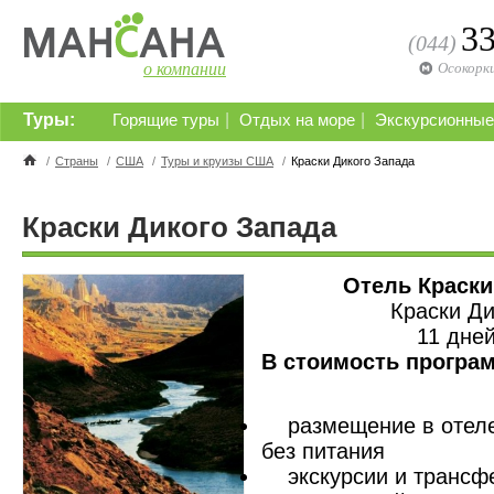
3
(044)
о компании
Осокорк
Туры:
|
|
Горящие туры
Отдых на море
Экскурсионные
/
Страны
/
США
/
Туры и круизы США
/
Краски Дикого Запада
Краски Дикого Запада
Отель Краски
Краски Ди
11 дней
В стоимость програ
размещение в отеле 
без питания
экскурсии и трансфе