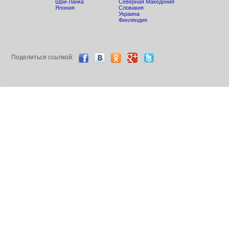
Шри-Ланка
Северная Македония
Япония
Словакия
Украина
Финляндия
Поделиться ccылкой: