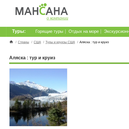
о компании
Туры:
|
|
Горящие туры
Отдых на море
Экскурсион
/
Страны
/
США
/
Туры и круизы США
/
Аляска : тур и круиз
Аляска : тур и круиз