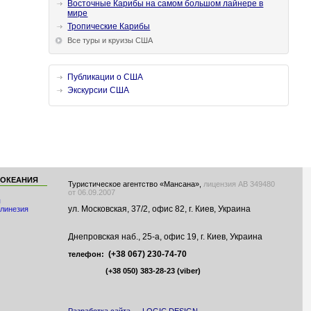
Восточные Карибы на самом большом лайнере в
мире
Тропические Карибы
Все туры и круизы США
Публикации о США
Экскурсии США
 ОКЕАНИЯ
Туристическое агентство «Мансана»,
лицензия АВ 349480
от 06.09.2007
я
ул. Московская, 37/2, офис 82, г. Киев, Украина
линезия
Днепровская наб., 25-а, офис 19, г. Киев, Украина
(+38 067) 230-74-70
телефон:
(+38 050) 383-28-23
(viber)