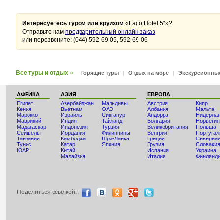
Интересуетесь туром или круизом
«Lago Hotel 5*»?
Отправьте нам
предварительный онлайн заказ
или перезвоните: (044) 592-69-05, 592-69-06
Все туры и отдых
»
Горящие туры
|
Отдых на море
|
Экскурсионны
АФРИКА
АЗИЯ
ЕВРОПА
Египет
Азербайджан
Мальдивы
Австрия
Кипр
Кения
Вьетнам
ОАЭ
Албания
Мальта
Мaрокко
Израиль
Сингапур
Андорра
Нидерла
Маврикий
Индия
Тайланд
Болгария
Норвегия
Мадагаскар
Индонезия
Турция
Великобритания
Польша
Сейшелы
Иордания
Филиппины
Венгрия
Португал
Танзания
Камбоджа
Шри-Ланка
Греция
Северная
Тунис
Катар
Япония
Грузия
Словакия
ЮАР
Китай
Испания
Украина
Малайзия
Италия
Финлянд
Поделиться ccылкой: