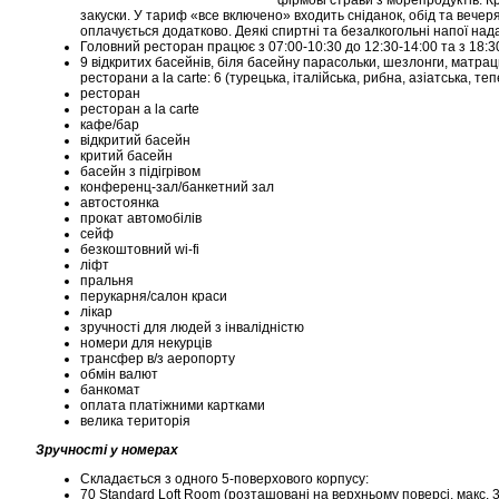
фірмові страви з морепродуктів. Кр
закуски. У тариф «все включено» входить сніданок, обід та вече
оплачується додатково. Деякі спиртні та безалкогольні напої над
Головний ресторан працює з 07:00-10:30 до 12:30-14:00 та з 18:3
9 відкритих басейнів, біля басейну парасольки, шезлонги, матраци
ресторани a la carte: 6 (турецька, італійська, рибна, азіатська, т
ресторан
ресторан a la carte
кафе/бар
відкритий басейн
критий басейн
басейн з підігрівом
конференц-зал/банкетний зал
автостоянка
прокат автомобілів
сейф
безкоштовний wi-fi
ліфт
пральня
перукарня/салон краси
лікар
зручності для людей з інвалідністю
номери для некурців
трансфер в/з аеропорту
обмін валют
банкомат
оплата платіжними картками
велика територія
Зручності у номерах
Складається з одного 5-поверхового корпусу:
70 Standard Loft Room (розташовані на верхньому поверсі, макс. 3 