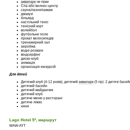
аквапарк
чи гірки
Спа або велнес-центр
сауна/лазня/хамам
джакузі
більярд
настільний теніс
тенісний корт
волейбол
футбольне поле
прокат велосипедів
тренажерний зал
аеробіка
водні розваги
віндсерфінг
диско-клуб
анімація
організація екскурсій
Для дітей
Дитячий клуб (4-12 років), дитячий
аквапарк
(5 гір). 2 дитячі басей
дитячий басейн
дитячий майданчик
дитячий клуб
дитяче меню у ресторані
дитяче ліжко
няня
Lago Hotel 5*, маршрут
WAW-AYT