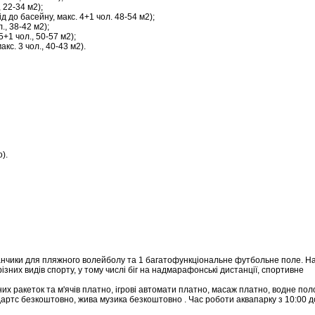
 22-34 м2);
д до басейну, макс. 4+1 чол. 48-54 м2);
., 38-42 м2);
+1 чол., 50-57 м2);
с. 3 чол., 40-43 м2).
).
йданчики для пляжного волейболу та 1 багатофункціональне футбольне поле. На
зних видів спорту, у тому числі біг на надмарафонські дистанції, спортивне
сних ракеток та м'ячів платно, ігрові автомати платно, масаж платно, водне пол
дартс безкоштовно, жива музика безкоштовно . Час роботи аквапарку з 10:00 д