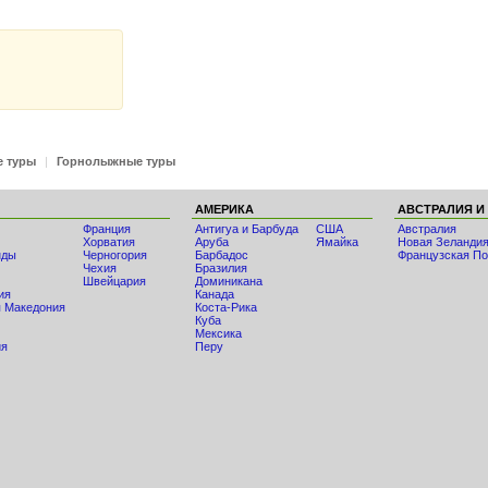
е туры
|
Горнолыжные туры
АМЕРИКА
АВСТРАЛИЯ И
Франция
Антигуа и Барбуда
США
Австралия
Хорватия
Аруба
Ямайка
Новая Зеланди
нды
Черногория
Барбадос
Французская По
Чехия
Бразилия
Швейцария
Доминикана
ия
Канада
 Македония
Коста-Рика
Куба
Мексика
ия
Перу