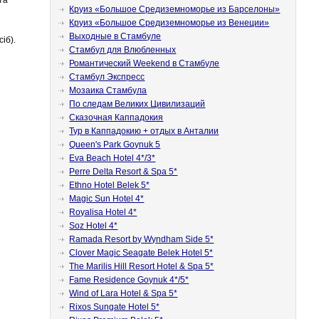
та
Круиз «Большое Средиземноморье из Барселоны»
Круиз «Большое Средиземноморье из Венеции»
Выходные в Стамбуле
іб).
Стамбул для Влюбленных
Романтический Weekend в Стамбуле
Стамбул Экспресс
Мозаика Стамбула
По следам Великих Цивилизаций
Сказочная Каппадокия
Тур в Каппадокию + отдых в Анталии
Queen's Park Goynuk 5
Eva Beach Hotel 4*/3*
Perre Delta Resort & Spa 5*
Ethno Hotel Belek 5*
Magic Sun Hotel 4*
Royalisa Hotel 4*
Soz Hotel 4*
Ramada Resort by Wyndham Side 5*
Clover Magic Seagate Belek Hotel 5*
The Marilis Hill Resort Hotel & Spa 5*
Fame Residence Goynuk 4*/5*
Wind of Lara Hotel & Spa 5*
Rixos Sungate Hotel 5*