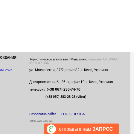
 ОКЕАНИЯ
Туристическое агентство «Мансана»,
лицензия АВ 349480
от 06.09.2007
я
ул. Московская, 37/2, офис 82, г. Киев, Украина
линезия
Днепровская наб., 25-а, офис 19, г. Киев, Украина
(+38 067) 230-74-70
телефон:
(+38 050) 383-28-23
(viber)
Разработка сайта — LOGIC DESIGN
08-08-2026; 0,277 сек.
отправьте нам
ЗАПРОС