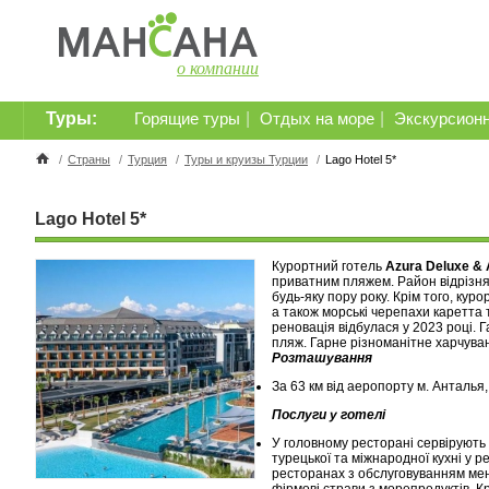
о компании
Туры:
|
|
Горящие туры
Отдых на море
Экскурсион
/
Страны
/
Турция
/
Туры и круизы Турции
/
Lago Hotel 5*
Lago Hotel 5*
Курортний готель
Azura Deluxe & 
приватним пляжем. Район відрізня
будь-яку пору року. Крім того, куро
а також морські черепахи каретта
реновація відбулася у 2023 році.
пляж. Гарне різноманітне харчуван
Розташування
За 63 км від аеропорту м. Анталья,
Послуги у готелі
У головному ресторані сервірують 
турецької та міжнародної кухні у р
ресторанах з обслуговуванням меню 