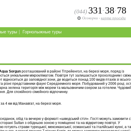
331
38
78
-
-
(044)
Осокорки
-
карта проезда
|
ные туры
Горнолыжные туры
Aqua Sorgun
розташований в районі Тітрейенгол, на березі моря, поряд із
ється унікальним мікрокліматом. Повітря тут залишається прохолодним і свіж
рт відноситься до заповідної зони, де водиться понад 100 видів птахів зі всього 
 та різні представники фауні Середземного моря. Побудований у 2006 році, ос
 Гарна зелена територія між морем та мальовничим озером за готелем. Чудови
ня. Для спокійного сімейного відпочинку.
 за 4 км від Манавгат, на березі моря.
сніданок, обід та вечерю у форматі «шведський стіл». Гості можуть замовити 
есторані Sultan з обідньою зоною у поміщенні та на відкритому повітрі. У
готують страви турецької, мексиканської, османської та італійської кухні, а т