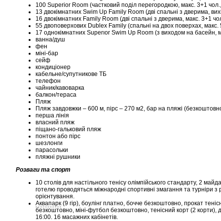
100 Superior Room (частковий поділ перегородкою, макс. 3+1 чол.,
13 двокімнатних Swim Up Family Room (дві спальні з дверима, вихі
16 двокімнатних Family Room (дві спальні з дверима, макс. 3+1 чол
55 двоповерхових Dublex Family (спальні на двох поверхах, макс. 5
17 однокімнатних Superıor Swim Up Room (з виходом на басейн, мак
ванна/душ
фен
міні-бар
сейф
кондиціонер
кабельне/супутникове ТБ
телефон
чайник/кавоварка
балкон/тераса
Пляж
Пляж завдовжки – 600 м, пірс – 270 м2, бар на пляжі (безкоштовно
перша лінія
власний пляж
піщано-гальковий пляж
понтон або пірс
шезлонги
парасольки
пляжні рушники
Розваги та спорт
10 столів для настільного тенісу олімпійського стандарту, 2 ма
готелю проводяться міжнародні спортивні змагання та турніри з рі
орієнтування.
Аквапарк
(9 гір), боулінг платно, бочче безкоштовно, прокат тені
безкоштовно, міні-футбол безкоштовно, тенісний корт (2 корти), 
16:00. 16 масажних кабінетів.