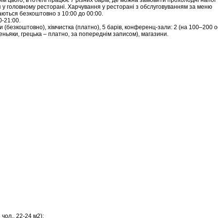
ім цього, в готелі працює 7 різних барів, де можна замовити прохолодні напої 
ря у головному ресторані. Харчування у ресторані з обслуговуванням за меню
аються безкоштовно з 10:00 до 00:00.
0-21:00.
 (безкоштовно), хімчистка (платно), 5 барів, конференц-зали: 2 (на 100–200 ос
епеньяки, грецька – платно, за попереднім записом), магазини.
чол., 22-24 м2);