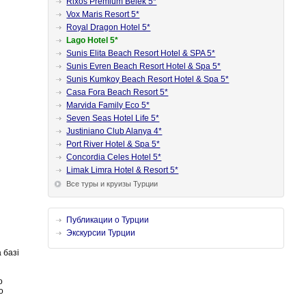
Rixos Premium Belek 5*
Vox Maris Resort 5*
Royal Dragon Hotel 5*
Lago Hotel 5*
Sunis Elita Beach Resort Hotel & SPA 5*
Sunis Evren Beach Resort Hotel & Spa 5*
Sunis Kumkoy Beach Resort Hotel & Spa 5*
Casa Fora Beach Resort 5*
Marvida Family Eco 5*
Seven Seas Hotel Life 5*
Justiniano Club Alanya 4*
Port River Hotel & Spa 5*
Concordia Celes Hotel 5*
Limak Limra Hotel & Resort 5*
Все туры и круизы Турции
Публикации о Турции
Экскурсии Турции
 базі
о
о