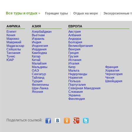
Все туры и отдых
»
Горящие туры
|
Отдых на море
|
Экскурсионные 
АФРИКА
АЗИЯ
ЕВРОПА
Египет
Азербайджан
Австрия
Кения
Вьетнам
Албания
Мaрокко
Израиль
Андорра
Маврикий
Индия
Болгария
Мадагаскар
Индонезия
Великобритания
Сейшелы
Иордания
Венгрия
Танзания
Камбоджа
Греция
Тунис
Катар
Грузия
ЮАР
Китай
Испания
Малайзия
Италия
Мальдивы
Кипр
Франция
ОАЭ
Мальта
Хорватия
Сингапур
Нидерланды
Черногория
Тайланд
Норвегия
Чехия
Турция
Польша
Швейцария
Филиппины
Португалия
Шри-Ланка
Северная Македония
Япония
Словакия
Украина
Финляндия
Поделиться ccылкой: