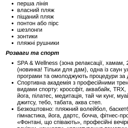
перша лінія
власний пляж
піщаний пляж
понтон або пірс
шезлонги
зонтики
пляжні рушники
Розваги та спорт
SPA & Wellness (зона релаксації, хамам, 2
(новинка! Тільки для дам), одна із саун 
програми та омолоджують процедури за 
Спортивна академія з професійними тре
видами спорту: кроссфіт, аквабайк, TRX,
йога, пілатес, медитація, тай чи кунг, муа
джитсу, тебо, табата, аква степ.
Безкоштовно: пляжний волейбол, баскетб
гімнастика, йога, дартс, бочча, фітнес-п
«Фонтані, що співають», професійні вечір