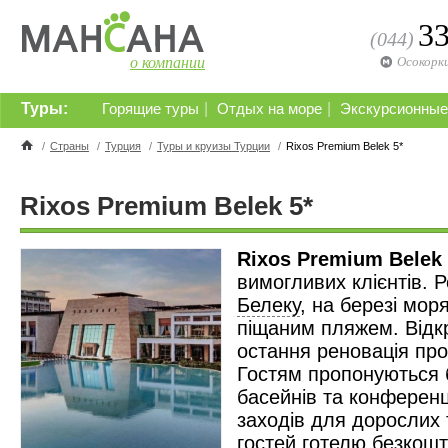
3
(044)
о компании
Осокорк
Туры:
|
|
Горящие туры
Отдых на море
Экскурсионные
/
Страны
/
Турция
/
Туры и круизы Турции
/
Rixos Premium Belek 5*
Rixos Premium Belek 5*
Rixos Premium Belek
вимогливих клієнтів. 
Белеку
, на березі мор
піщаним пляжем. Відкр
остання реновація про
Гостям пропонуються б
басейнів та конференц-
заходів для дорослих 
гостей готелю безкошт