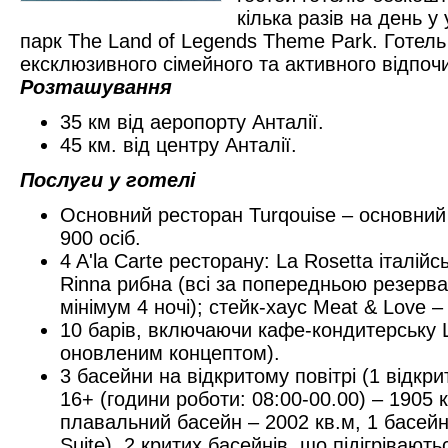
кілька разів на день у
парк The Land of Legends Theme Park. Готель
ексклюзивного сімейного та активного відпочи
Розташування
35 км від аеропорту Анталії.
45 км. від центру Анталії.
Послуги у готелі
Основний ресторан Turqouise – основний з
900 осіб.
4 A'la Carte ресторану: La Rosetta італійс
Rinna рибна (всі за попередньою резерва
мінімум 4 ночі); стейк-хаус Meat & Love –
10 барів, включаючи кафе-кондитерську La
оновленим концептом).
3 басейни на відкритому повітрі (1 відк
16+ (години роботи: 08:00-00.00) – 1905 к
плавальний басейн – 2002 кв.м, 1 басей
Suite), 2 критих басейнів, що підігрівают