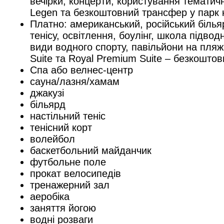
вечірки, концерти, користування тематич
Legen та безкоштовний трансфер у парк к
Платно: американський, російський білья
тенісу, освітлення, боулінг, школа підво
види водного спорту, павільйони на пляж
Suite та Royal Premium Suite – безкоштов
Спа або велнес-центр
сауна/лазня/хамам
джакузі
більярд
настільний теніс
тенісний корт
волейбол
баскетбольний майданчик
футбольне поле
прокат велосипедів
тренажерний зал
аеробіка
заняття йогою
водні розваги