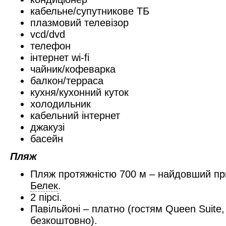
кабельне/супутникове ТБ
плазмовий телевізор
vcd/dvd
телефон
інтернет wi-fi
чайник/кофеварка
балкон/терраса
кухня/кухонний куток
холодильник
кабельний
інтернет
джакузі
басейн
Пляж
Пляж протяжністю 700 м – найдовший при
Белек
.
2 пірсі.
Павільйоні – платно (гостям Queen Suite,
безкоштовно).