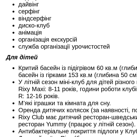
дайвінг
серфінг
віндсерфінг
диско-клуб
анімація
організація екскурсій
служба організації урочистостей
Для дітей
Критий басейн із підігрівом 60 кв.м (глиб
басейн із гірками 153 кв.м (глибина 50 см
У літній сезон міні-клуб для дітей різного в
Rixy Maxi: 8-11 років, години роботи клубі
R: 12-16 років.
М'які іграшки та кімната для сну.
Оренда дитячих колясок (за наявності, п
Rixy Club має дитячий ресторан-шведськи
ресторан Yummy (працює у літній сезон).
Антибактеріальне покриття підлоги у Клуб