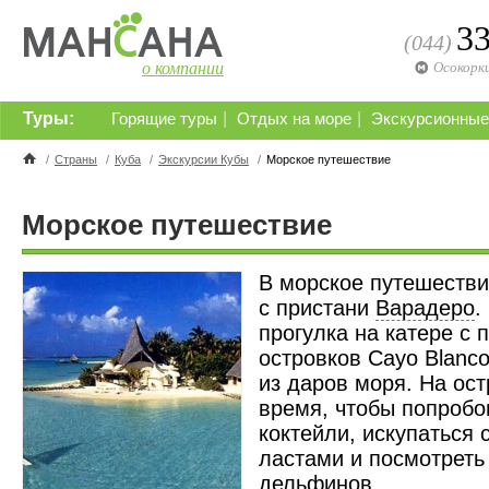
3
(044)
о компании
Осокорк
Туры:
|
|
Горящие туры
Отдых на море
Экскурсионные
/
Страны
/
Куба
/
Экскурсии Кубы
/
Морское путешествие
Морское путешествие
В морское путешестви
с пристани
Варадеро
.
прогулка на катере с
островков Cayo Blanco
из даров моря. На ос
время, чтобы попробо
коктейли, искупаться 
ластами и посмотреть
дельфинов.