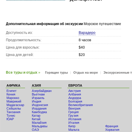
Дополнительная информация об экскурсии
Морское путешествие
Доступность из:
Варадеро
Продолжительность:
8 часов
Цена для взрослых:
$40
Цена для детей:
$20
Все туры и отдых
»
Горящие туры
|
Отдых на море
|
Экскурсионные 
АФРИКА
АЗИЯ
ЕВРОПА
Египет
Азербайджан
Австрия
Кения
Вьетнам
Албания
Мaрокко
Израиль
Андорра
Маврикий
Индия
Болгария
Мадагаскар
Индонезия
Великобритания
Сейшелы
Иордания
Венгрия
Танзания
Камбоджа
Греция
Тунис
Катар
Грузия
ЮАР
Китай
Испания
Малайзия
Италия
Мальдивы
Кипр
Франция
ОАЭ
Мальта
Хорватия