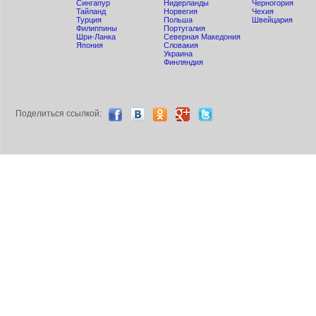
Сингапур
Нидерланды
Черногория
Тайланд
Норвегия
Чехия
Турция
Польша
Швейцария
Филиппины
Португалия
Шри-Ланка
Северная Македония
Япония
Словакия
Украина
Финляндия
Поделиться ccылкой: