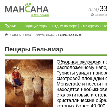
3
(044)
о компании
Осокорк
Туры:
|
|
Горящие туры
Отдых на море
Экскурсионные
/
Страны
/
Куба
/
Экскурсии Кубы
/
Пещеры Бельямар
Пещеры Бельямар
Обзорная экскурсия
по
расположенному непо
Туристы увидят панор
смотровой площадки 
Monseratte и посетят
находятся необыкнов
сталактитовые и стал
кристаллические обра
которых более 40 000