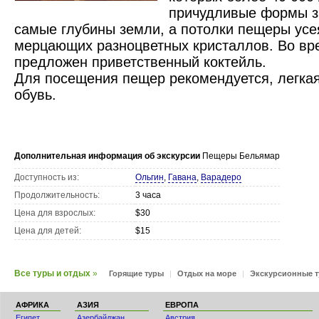
причудливые формы з
самые глубины земли, а потолки пещеры ус
мерцающих разноцветных кристаллов. Во вре
предложен приветственный коктейль.
Для посещения пещер рекомендуется, легка
обувь.
Дополнительная информация об экскурсии
Пещеры Бельямар
Доступность из:
Ольгин
,
Гавана
,
Варадеро
Продолжительность:
3 часа
Цена для взрослых:
$30
Цена для детей:
$15
Все туры и отдых
»
Горящие туры
|
Отдых на море
|
Экскурсионные 
АФРИКА
АЗИЯ
ЕВРОПА
Египет
Азербайджан
Австрия