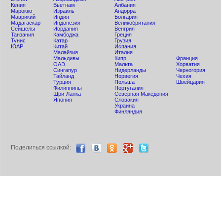
Кения
Вьетнам
Албания
Мaрокко
Израиль
Андорра
Маврикий
Индия
Болгария
Мадагаскар
Индонезия
Великобритания
Сейшелы
Иордания
Венгрия
Танзания
Камбоджа
Греция
Тунис
Катар
Грузия
ЮАР
Китай
Испания
Малайзия
Италия
Мальдивы
Кипр
Франция
ОАЭ
Мальта
Хорватия
Сингапур
Нидерланды
Черногория
Тайланд
Норвегия
Чехия
Турция
Польша
Швейцария
Филиппины
Португалия
Шри-Ланка
Северная Македония
Япония
Словакия
Украина
Финляндия
Поделиться ccылкой: