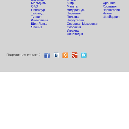
Мальдивы
Кипр
Франция
ОАЭ
Мальта
Хорватия
Сингапур
Нидерланды
Черногория
Тайланд
Норвегия
Чехия
Турция
Польша
Швейцария
Филиппины
Португалия
Шри-Ланка
Северная Македония
Япония
Словакия
Украина
Финляндия
Поделиться ccылкой: