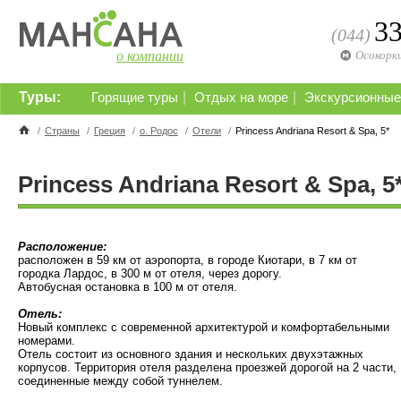
3
(044)
о компании
Осокорк
Туры:
|
|
Горящие туры
Отдых на море
Экскурсионные
/
Страны
/
Греция
/
о. Родос
/
Отели
/
Princess Andriana Resort & Spa, 5*
Princess Andriana Resort & Spa, 5
Расположение:
расположен в 59 км от аэропорта, в городе Киотари, в 7 км от
городка Лардос, в 300 м от отеля, через дорогу.
Автобусная остановка в 100 м от отеля.
Отель:
Новый комплекс с современной архитектурой и комфортабельными
номерами.
Отель состоит из основного здания и нескольких двухэтажных
корпусов. Территория отеля разделена проезжей дорогой на 2 части,
соединенные между собой туннелем.