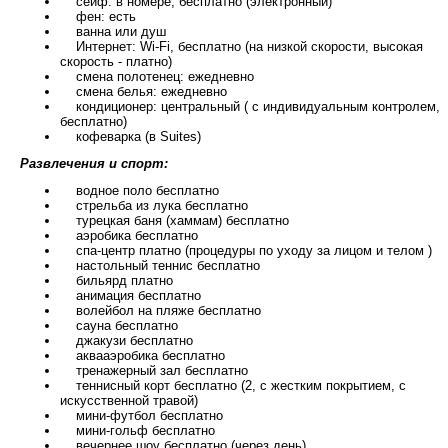
сейф: в номере, бесплатно (электронный)
фен: есть
ванна или душ
Интернет: Wi-Fi, бесплатно (на низкой скорости, высокая
скорость - платно)
смена полотенец: ежедневно
смена белья: ежедневно
кондиционер: центральный ( с индивидуальным контролем,
бесплатно)
кофеварка (в Suites)
Развлечения и спорт:
водное поло бесплатно
стрельба из лука бесплатно
турецкая баня (хаммам) бесплатно
аэробика бесплатно
спа-центр платно (процедуры по уходу за лицом и телом )
настольный теннис бесплатно
бильярд платно
анимация бесплатно
волейбол на пляже бесплатно
сауна бесплатно
джакузи бесплатно
аквааэробика бесплатно
тренажерный зал бесплатно
теннисный корт бесплатно (2, с жестким покрытием, с
искусственной травой)
мини-футбол бесплатно
мини-гольф бесплатно
вечернее шоу бесплатно (через день)