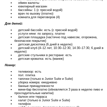
обмен валюты
ювелирный магазин
бассейны: 1 (с пресной водой)
врач по вызову (платно)
комната для переговоров (4)
Для детей:
детский бассейн: есть (с пресной водой)
услуги няни: по запросу, платно
детская площадка (частично под навесом, огорожена,
безопасное покрытие)
детская дискотека (6 дней в неделю)
детский клуб (4–12 лет, 10:30–12:30, 14:30–17:30, 6 дней в
неделю)
детские стульчики в ресторане: есть
детская кроватка: есть (манеж)
Номер:
телевизор: есть
пол: плитка
тапочки (только в Junior Suite и Suite)
уборка номера: ежедневно
банные принадлежности
мини-бар бесплатно (обновляется 3 раза в неделю пиво и
прохладительные напитки)
балкон или терраса
халат (только в Junior Suite и Suite)
телефон