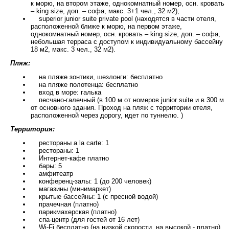
к морю, на втором этаже, однокомнатный номер, осн. кровать
– king size, доп. – софа, макс. 3+1 чел., 32 м2);
superior junior suitе private pool (находятся в части отеля,
расположенной ближе к морю, на первом этаже,
однокомнатный номер, осн. кровать – king size, доп. – софа,
небольшая терраса с доступом к индивидуальному бассейну
18 м2, макс. 3 чел., 32 м2).
Пляж:
на пляже зонтики, шезлонги: бесплатно
на пляже полотенца: бесплатно
вход в море: галька
песчано-галечный (в 100 м от номеров junior suite и в 300 м
от основного здания. Проход на пляж с территории отеля,
расположенной через дорогу, идет по туннелю. )
Территория:
рестораны a la carte: 1
рестораны: 1
Интернет-кафе платно
бары: 5
амфитеатр
конференц-залы: 1 (до 200 человек)
магазины (минимаркет)
крытые бассейны: 1 (с пресной водой)
прачечная (платно)
парикмахерская (платно)
спа-центр (для гостей от 16 лет)
Wi-Fi бесплатно (на низкой скорости, на высокой - платно)