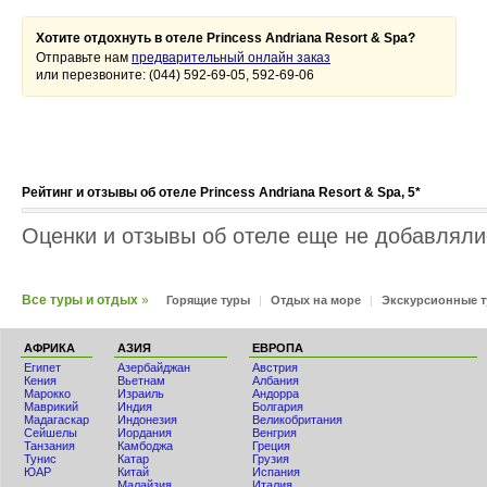
Хотите отдохнуть в отеле Princess Andriana Resort & Spa?
Отправьте нам
предварительный онлайн заказ
или перезвоните: (044) 592-69-05, 592-69-06
Рейтинг и отзывы об отеле Princess Andriana Resort & Spa, 5*
Оценки и отзывы об отеле еще не добавлялис
Все туры и отдых
»
Горящие туры
|
Отдых на море
|
Экскурсионные 
АФРИКА
АЗИЯ
ЕВРОПА
Египет
Азербайджан
Австрия
Кения
Вьетнам
Албания
Мaрокко
Израиль
Андорра
Маврикий
Индия
Болгария
Мадагаскар
Индонезия
Великобритания
Сейшелы
Иордания
Венгрия
Танзания
Камбоджа
Греция
Тунис
Катар
Грузия
ЮАР
Китай
Испания
Малайзия
Италия