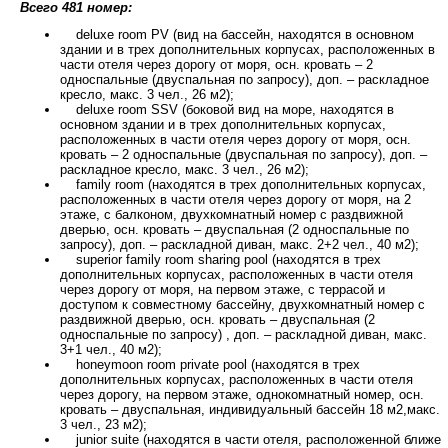
Всего 481 номер:
deluxe room PV (вид на бассейн, находятся в основном
здании и в трех дополнительных корпусах, расположенных в
части отеля через дорогу от моря, осн. кровать – 2
односпальные (двуспальная по запросу), доп. – раскладное
кресло, макс. 3 чел., 26 м2);
deluxe room SSV (боковой вид на море, находятся в
основном здании и в трех дополнительных корпусах,
расположенных в части отеля через дорогу от моря, осн.
кровать – 2 односпальные (двуспальная по запросу), доп. –
раскладное кресло, макс. 3 чел., 26 м2);
family room (находятся в трех дополнительных корпусах,
расположенных в части отеля через дорогу от моря, на 2
этаже, с балконом, двухкомнатный номер с раздвижной
дверью, осн. кровать – двуспальная (2 односпальные по
запросу), доп. – раскладной диван, макс. 2+2 чел., 40 м2);
superior family room sharing pool (находятся в трех
дополнительных корпусах, расположенных в части отеля
через дорогу от моря, на первом этаже, с террасой и
доступом к совместному бассейну, двухкомнатный номер с
раздвижной дверью, осн. кровать – двуспальная (2
односпальные по запросу) , доп. – раскладной диван, макс.
3+1 чел., 40 м2);
honeymoon room private pool (находятся в трех
дополнительных корпусах, расположенных в части отеля
через дорогу, на первом этаже, однокомнатный номер, осн.
кровать – двуспальная, индивидуальный бассейн 18 м2,макс.
3 чел., 23 м2);
junior suitе (находятся в части отеля, расположенной ближе