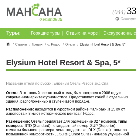
3
(044)
о компании
Осокорк
Туры:
|
|
Горящие туры
Отдых на море
Экскурсионные
/
Страны
/
Греция
/
о. Родос
/
Отели
/
Elysium Hotel Resort & Spa, 5*
Elysium Hotel Resort & Spa, 5*
Название отеля по русски: Елюзиум Отель Резорт энд Спа
Отель:
Этот новый элегантный отель, был построен в 2008 году в
современном архитектурном стиле. Представляет собой 3 отдельных
здания, расположенных в ступенчатом порядке.
Расположение:
находится в курортном районе Фалираки, в 15 км от
аэропорта и 8 км от исторического центра г.
Родос
.
Размещение:
Отель предлагает для размещение 327 номеров.
Типы
номеров:
STD (Standard) - стандартный номер, SUP (Superior) -
комнаты большего размера, чем стандартные, DLX (Deluxe) - номера
повышенной комфортности, J.Suite (Junior Suite) - номера улучшенной