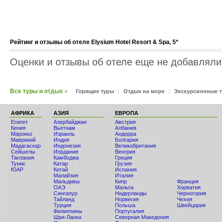
Рейтинг и отзывы об отеле Elysium Hotel Resort & Spa, 5*
Оценки и отзывы об отеле еще не добавлялис
Все туры и отдых
»
Горящие туры
|
Отдых на море
|
Экскурсионные 
АФРИКА
АЗИЯ
ЕВРОПА
Египет
Азербайджан
Австрия
Кения
Вьетнам
Албания
Мaрокко
Израиль
Андорра
Маврикий
Индия
Болгария
Мадагаскар
Индонезия
Великобритания
Сейшелы
Иордания
Венгрия
Танзания
Камбоджа
Греция
Тунис
Катар
Грузия
ЮАР
Китай
Испания
Малайзия
Италия
Мальдивы
Кипр
Франция
ОАЭ
Мальта
Хорватия
Сингапур
Нидерланды
Черногория
Тайланд
Норвегия
Чехия
Турция
Польша
Швейцария
Филиппины
Португалия
Шри-Ланка
Северная Македония