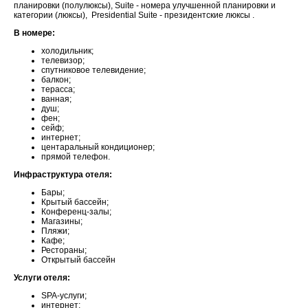
планировки (полулюксы), Suite - номера улучшенной планировки и
категории (люксы), Presidential Suite - президентские люксы .
В номере:
холодильник;
телевизор;
cпутниковое телевидение;
балкон;
терасса;
ванная;
душ;
фен;
сейф;
интернет;
центаральный кондиционер;
прямой телефон.
Инфраструктура отеля:
Бары;
Крытый бассейн;
Конференц-залы;
Магазины;
Пляжи;
Кафе;
Рестораны;
Открытый бассейн
Услуги отеля:
SPA-услуги;
интернет;