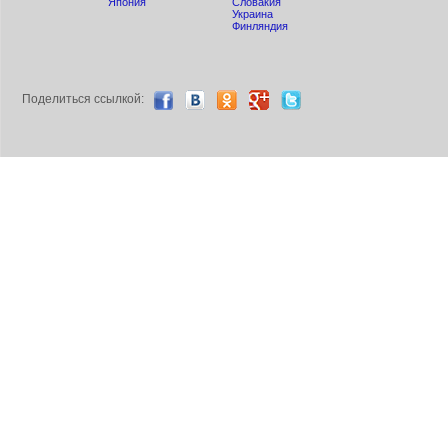
Япония
Словакия
Украина
Финляндия
Поделиться ccылкой: