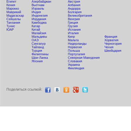
Египет
Азербайджан
Австрия
Кения
Вьетнам
Албания
Мaрокко
Израиль
Андорра
Маврикий
Индия
Болгария
Мадагаскар
Индонезия
Великобритания
Сейшелы
Иордания
Венгрия
Танзания
Камбоджа
Греция
Тунис
Катар
Грузия
ЮАР
Китай
Испания
Малайзия
Италия
Мальдивы
Кипр
Франция
ОАЭ
Мальта
Хорватия
Сингапур
Нидерланды
Черногория
Тайланд
Норвегия
Чехия
Турция
Польша
Швейцария
Филиппины
Португалия
Шри-Ланка
Северная Македония
Япония
Словакия
Украина
Финляндия
Поделиться ccылкой: