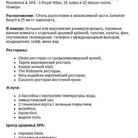
Residence & SPA - 3 Royal Villas, 18 suites и 32 deluxe rooms.
Номера
Расположение :
Отель расположен в эксклюзивной части Jumeirah
Beach в 25 км от аэропорта.
В номере:
больших или королевских размеров кровать, огромная
ванная комната с отдельной душевой кабиной, тапочки, халаты, фен,
спутниковое телевидение, телефон с международным выходом,
кондиционер, сейф, мини-бар.
Рестораны:
Olives ресторан со средиземноморской кухней,
Tagine марокканский рестора,
Kasbar ночной клуб,
The Rotisserie ресторан,
Nina индийско-европейский ресторан,
Eauzone ресторан восточной кухни.
Услуги:
3 бассейна с контролем температуры воды,
гимнастический зал,
3 теннисных корта с зеленым покрытием,
волейбол,
баскетбол,
водное поло.
Центр здоровья SPA:
паровая баня,
массажные кабинеты,