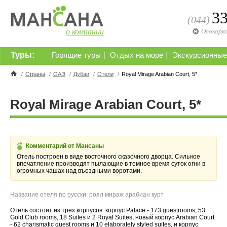
3
(044)
о компании
Осокорк
Туры:
|
|
Горящие туры
Отдых на море
Экскурсионные
/
Страны
/
ОАЭ
/
Дубаи
/
Отели
/
Royal Mirage Arabian Court, 5*
Royal Mirage Arabian Court, 5*
Комментарий от Мансаны
Отель построен в виде восточного сказочного дворца. Сильное
впечатление производят пылающие в темное время суток огни в
огромных чашах над въездными воротами.
Название отеля по русски: роял мираж арабиан курт
Отель состоит из трех корпусов: корпус Palace - 173 guestrooms, 53
Gold Club rooms, 18 Suites и 2 Royal Suites, новый корпус Arabian Court
- 62 charismatic guest rooms и 10 elaborately styled suites, и корпус