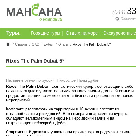
3
(044)
о компании
Осокорк
Туры:
|
|
Горящие туры
Отдых на море
Экскурсионные
/
Страны
/
ОАЭ
/
Дубаи
/
Отели
/
Rixos The Palm Dubai, 5*
Rixos The Palm Dubai, 5*
Название отеля по русски: Риксос Зе Палм Дубаи
Rixos The Palm Dubai
- фантастический курорт, сочетающий в себе
пляжный отдых с увлекательными развлечениями для всей семьи и
предоставляющий возможности для бизнеса и проведения деловых
мероприятий.
Комплекс расположен на территории в 10 акров и состоит из
отельной части и резиденций. Все номера и апартаменты курорта
обладают великолепным видом на Персидский залив и на
потрясающие небоскребы
Дубая
.
Современный
дизайн
и уникальная архитектур определяют стиль