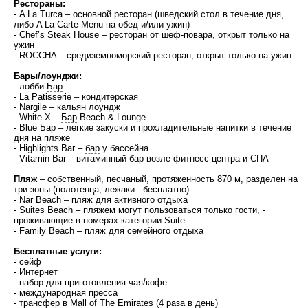
Рестораны:
- A La Turca – основной ресторан (шведский стол в течение дня,
либо A La Carte Menu на обед и/или ужин)
- Chef’s Steak House – ресторан от шеф-повара, открыт только на
ужин
- ROCCHA – средиземноморский ресторан, открыт только на ужин
Бары/лоунджи:
- лобби
Бар
- La Patisserie – кондитерская
- Nargile – кальян лоундж
- White X –
Бар
Beach & Lounge
- Blue
Бар
– легкие закуски и прохладительные напитки в течение
дня на пляже
- Highlights Bar –
бар
у бассейна
- Vitamin Bar – витаминный
бар
возле фитнесс центра и СПА
Пляж
– собственный, песчаный, протяженность 870 м, разделен на
три зоны (полотенца, лежаки - бесплатно):
- Nar Beach – пляж для активного отдыха
- Suites Beach – пляжем могут пользоваться только гости, -
проживающие в номерах категории Suite.
- Family Beach – пляж для семейного отдыха
Бесплатные услуги:
- сейф
- Интернет
- набор для приготовления чая/кофе
- международная пресса
- трансфер в Mall of The Emirates (4 раза в день)