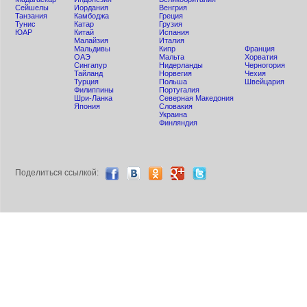
Сейшелы
Иордания
Венгрия
Танзания
Камбоджа
Греция
Тунис
Катар
Грузия
ЮАР
Китай
Испания
Малайзия
Италия
Мальдивы
Кипр
Франция
ОАЭ
Мальта
Хорватия
Сингапур
Нидерланды
Черногория
Тайланд
Норвегия
Чехия
Турция
Польша
Швейцария
Филиппины
Португалия
Шри-Ланка
Северная Македония
Япония
Словакия
Украина
Финляндия
Поделиться ccылкой: