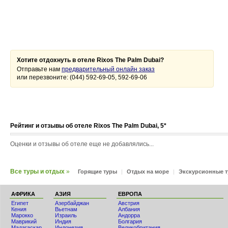
Хотите отдохнуть в отеле Rixos The Palm Dubai?
Отправьте нам
предварительный онлайн заказ
или перезвоните: (044) 592-69-05, 592-69-06
Рейтинг и отзывы об отеле Rixos The Palm Dubai, 5*
Оценки и отзывы об отеле еще не добавлялись...
Все туры и отдых
»
Горящие туры
|
Отдых на море
|
Экскурсионные 
АФРИКА
АЗИЯ
ЕВРОПА
Египет
Азербайджан
Австрия
Кения
Вьетнам
Албания
Мaрокко
Израиль
Андорра
Маврикий
Индия
Болгария
Мадагаскар
Индонезия
Великобритания