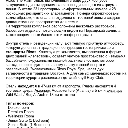
Rixos The Palm Dubai, выполненный в виде двух корпусов,
кажущихся единым зданием за счет соединяющего их атриума
лобби. В отеле 231 просторных комфортабельных номера и 28
роскошных резидентских апартаментов. Номера спроектированы
таким образом, что спальня отделена от гостевой зоны и создает
дополнительное пространство для семьи.
На территории комплекса расположены несколько ресторанов,
баров, зон отдыха с потрясающим видом на Персидский залив, а
также современные банкетные и конференц-залы.
Внутри отель и резиденции излучают теплую приятную атмосферу,
которую дополняют традиционное турецкое гостеприимство и
стандарты
Rixos
. Конструкция комплекса, выполненная в форме
двух зданий «лепестков», создает уютное пространство с четырьмя
бассейнами, окруженными пышной растительностью, которое
каскадно переходит к песчаному пляжу с зоной спорта и
развлечений. Эксклюзивный Rixos Royal Spa, несет дух
загадочности и традиций Востока. А для самых маленьких гостей на
территории курорта расположен детский клуб Rixy Club.
Отель
находится
в 47-ми км от аэропорта. Рядом находятся 4
торговых цетра,
Аквапарк
Aquadventure (Atlantis) в 5 км и
аквапарк
Wild Wadi /
Burj Al Arab
в 18 км от отеля.
Типы номеров:
- Deluxe room
- Premium Room
- Wellness Room
- Junior Suite (1 Bedroom)
- Senior Suite (1 Bedroom)