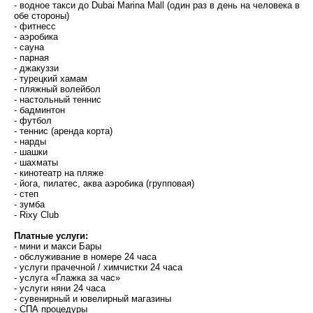
- водное такси до Dubai Marina Mall (один раз в день на человека в
обе стороны)
- фитнесс
- аэробика
- сауна
- парная
- джакуззи
- турецкий хамам
- пляжный волейбол
- настольный теннис
- бадминтон
- футбол
- теннис (аренда корта)
- нарды
- шашки
- шахматы
- кинотеатр на пляже
- йога, пилатес, аква аэробика (групповая)
- степ
- зумба
- Rixy Club
Платные услуги:
- мини и макси Бары
- обслуживание в номере 24 часа
- услуги прачечной / химчистки 24 часа
- услуга «Глажка за час»
- услуги няни 24 часа
- сувенирный и ювелирный магазины
- СПА процедуры