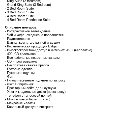
- King Suite (2 Bedroom)
- Grand King Suite (3 Bedroom)
- 2 Bed Room Suite
- 3 Bed Room Suite
- 4 Bed Room Suite
- 4 Bed Room Penthouse Suite
Описание номеров:
- Интерактивное телевидение
- Чай и кофе, ежедневно пополняется
- Радиотелефон
- Ванная комната с ванной и душем
- Косметическая продукция Bvlgari
- Высокоскоростной доступ в интернет Wi-Fi (бесплатно)
- 40” LCD-телевизор
- Все кабельные новостные каналы
- CD - проигрыватель
- Бесплатная свежая пресса
- Пуховые одеяла
- Пуховые подушки
- Фен
- Гипоаллергенные подушки по запросу
- iHome будильник
- Просторный сейф для ноутбука
- Утюг и гладильная доска (по запросу)
- Телефон с голосовой почтой
- Мини и макси бары (платно)
- Махровые халаты
- Кабельный доступ в интернет