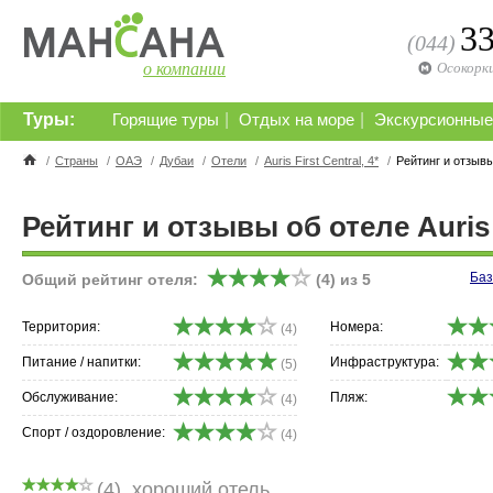
3
(044)
о компании
Осокорк
Туры:
|
|
Горящие туры
Отдых на море
Экскурсионные
/
Страны
/
ОАЭ
/
Дубаи
/
Отели
/
Auris First Central, 4*
/
Рейтинг и отзыв
Рейтинг и отзывы об отеле Auris F
Баз
Общий рейтинг отеля:
(
4
) из
5
Территория:
Номера:
(4)
Питание / напитки:
Инфраструктура:
(5)
Обслуживание:
Пляж:
(4)
Спорт / оздоровление:
(4)
(
4
)
хороший отель