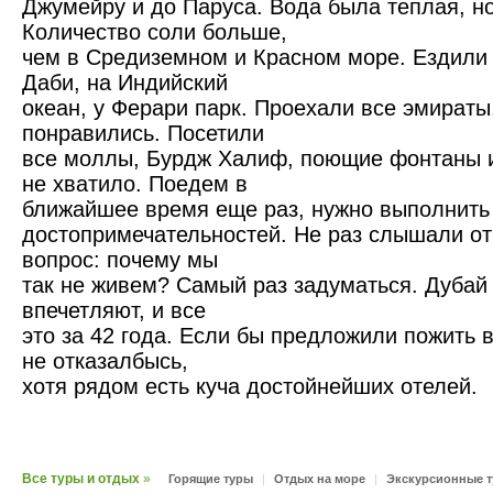
Джумейру и до Паруса. Вода была теплая, но
Количество соли больше,
чем в Средиземном и Красном море. Ездили 
Даби, на Индийский
океан, у Ферари парк. Проехали все эмираты
понравились. Посетили
все моллы, Бурдж Халиф, поющие фонтаны и 
не хватило. Поедем в
ближайшее время еще раз, нужно выполнить
достопримечательностей. Не раз слышали от
вопрос: почему мы
так не живем? Самый раз задуматься. Дубай
впечетляют, и все
это за 42 года. Если бы предложили пожить в
не отказалбысь,
хотя рядом есть куча достойнейших отелей.
Все туры и отдых
»
Горящие туры
|
Отдых на море
|
Экскурсионные 