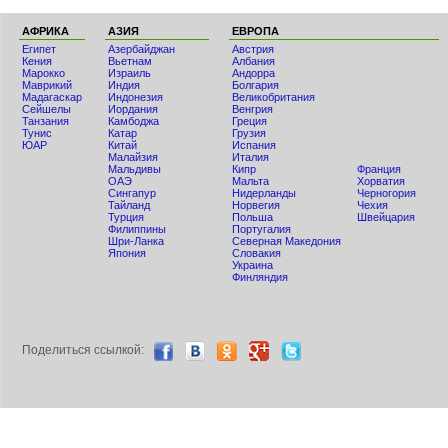
АФРИКА
АЗИЯ
ЕВРОПА
Египет
Азербайджан
Австрия
Кения
Вьетнам
Албания
Мaрокко
Израиль
Андорра
Маврикий
Индия
Болгария
Мадагаскар
Индонезия
Великобритания
Сейшелы
Иордания
Венгрия
Танзания
Камбоджа
Греция
Тунис
Катар
Грузия
ЮАР
Китай
Испания
Малайзия
Италия
Мальдивы
Кипр
Франция
ОАЭ
Мальта
Хорватия
Сингапур
Нидерланды
Черногория
Тайланд
Норвегия
Чехия
Турция
Польша
Швейцария
Филиппины
Португалия
Шри-Ланка
Северная Македония
Япония
Словакия
Украина
Финляндия
Поделиться ccылкой: