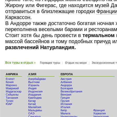
Жирону или Фигерас, где находится музей Д
отправиться в близлежащие городки
Франци
Каркассон.
В Андорре также достаточно богатая ночная 
переполнена веселыми барами и ресторанам
Стоит хотя бы день провести в
термальном 
массой бассейнов и тому подобных причуд и
развлечений Натурландия.
Все туры и отдых
»
Горящие туры
|
Отдых на море
|
Экскурсионные 
АФРИКА
АЗИЯ
ЕВРОПА
Египет
Азербайджан
Австрия
Кения
Вьетнам
Албания
Мaрокко
Израиль
Андорра
Маврикий
Индия
Болгария
Мадагаскар
Индонезия
Великобритания
Сейшелы
Иордания
Венгрия
Танзания
Камбоджа
Греция
Тунис
Катар
Грузия
ЮАР
Китай
Испания
Малайзия
Италия
Мальдивы
Кипр
Франция
ОАЭ
Мальта
Хорватия
Сингапур
Нидерланды
Черногория