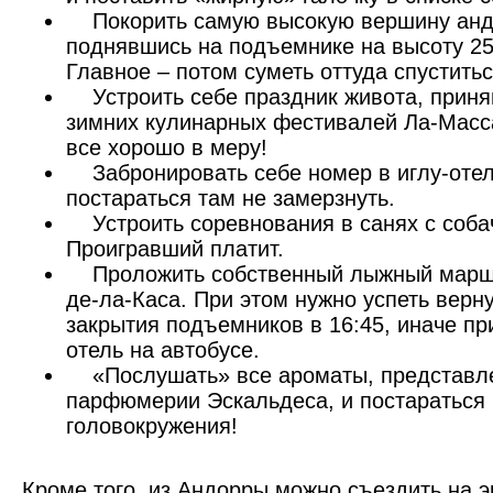
Покорить самую высокую вершину андо
поднявшись на подъемнике на высоту 25
Главное – потом суметь оттуда спуститьс
Устроить себе праздник живота, приняв
зимних кулинарных фестивалей Ла-Масс
все хорошо в меру!
Забронировать себе номер в иглу-отел
постараться там не замерзнуть.
Устроить соревнования в санях с соба
Проигравший платит.
Проложить собственный лыжный маршр
де-ла-Каса. При этом нужно успеть верн
закрытия подъемников в 16:45, иначе пр
отель на автобусе.
«Послушать» все ароматы, представле
парфюмерии Эскальдеса, и постараться 
головокружения!
Кроме того, из Андорры можно съездить на 