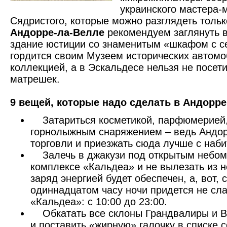
украинского мастера-
Сядристого, которые можно разглядеть тольк
Андорре-ла-Велле
рекомендуем заглянуть в
здание юстиции со знаменитым «шкафом с 
гордится своим Музеем исторических автом
коллекцией, а в Эскальдесе нельзя не посет
матрешек.
9 вещей, которые надо сделать в Андорре
Затариться косметикой, парфюмерией,
горнолыжным снаряжением – ведь Андо
торговли и приезжать сюда лучше с наб
Залечь в джакузи под открытым небом
комплексе «Кальдеа» и не вылезать из не
заряд энергией будет обеспечен, а, вот, 
одиннадцатом часу ночи придется не сл
«Кальдеа»: с 10:00 до 23:00.
Обкатать все склоны Грандвалиры и В
и поставить «жирную» галочку в списке 