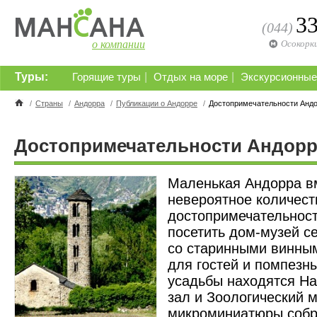
3
(044)
о компании
Осокорк
Туры:
|
|
Горящие туры
Отдых на море
Экскурсионные
/
Страны
/
Андорра
/
Публикации о Андорре
/
Достопримечательности Анд
Достопримечательности Андор
Маленькая Андорра в
невероятное количест
достопримечательнос
посетить дом-музей с
со старинными винны
для гостей и помпезн
усадьбы находятся Н
зал и Зоологический 
микроминиатюры соб