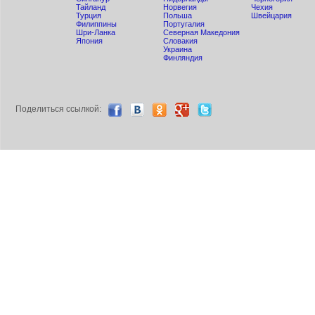
Тайланд
Норвегия
Чехия
Турция
Польша
Швейцария
Филиппины
Португалия
Шри-Ланка
Северная Македония
Япония
Словакия
Украина
Финляндия
Поделиться ccылкой: