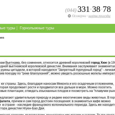
331
38
78
-
-
(044)
Осокорки
-
карта проезда
|
ные туры
Горнолыжные туры
ама
трам
Вьетнама
, без сомнения, относится древний королевский
город Хюе
(в 19
едней вьетнамской королевской династии. Внимания заслуживают знаменита
 и руины цитадели, в которой находился "Запретный пурпурный город" - лична
ив поездку по "реке благоуханий", можно увидеть роскошные могилы импера
 юг страны. Здесь, благодаря наносам Меконга и его осадочным отложениям,
оторая продолжает рости и продвигатся все дальше в море. Можно посетить
овые плантации, отведать изысканных плодов и посмотреть на "плавучии рын
едлагают удивительную природу и редкие екзотические виды животных. В го
Далата
, причем и сам город достоин посещения: в знаменитых кафе можно
 в стране - наследие французкого колониального периода. Здесь же находит
тора династии Нгуен-Бао Дая.