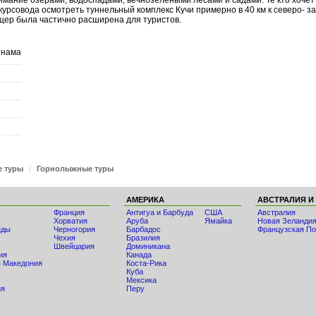
имание озерами, водоспадами, вечнозелеными лесами и садами. Те кто хочет
курсовода осмотреть туннельный комплекс Кучи примерно в 40 км к северо- з
щер была частично расширена для туристов.
тнама
е туры
|
Горнолыжные туры
АМЕРИКА
АВСТРАЛИЯ И
Франция
Антигуа и Барбуда
США
Австралия
Хорватия
Аруба
Ямайка
Новая Зеланди
нды
Черногория
Барбадос
Французская По
Чехия
Бразилия
Швейцария
Доминикана
ия
Канада
 Македония
Коста-Рика
Куба
Мексика
ия
Перу