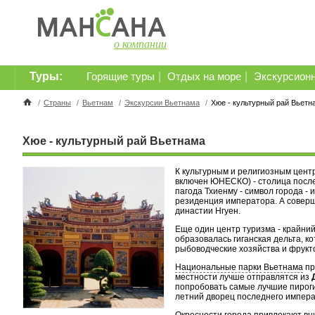
о компании
Туры:
|
|
Горящие туры
Отдых на море
Экскурсион
/
Страны
/
Вьетнам
/
Экскурсии Вьетнама
/
Хюе - культурный рай Вьетн
Хюе - культурный рай Вьетнама
К культурным и религиозным цен
включен ЮНЕСКО) - столица посл
пагода Тхиенму - символ города -
резиденция императора. А соверш
династии Нгуен.
Еще один центр туризма - крайний
образовалась гиганская дельта, к
рыбоводческие хозяйства и фрукт
Национальные парки
Вьетнама
пр
местности лучше отправлятся из
попробовать самые лучшие пироги
летний дворец последнего импера