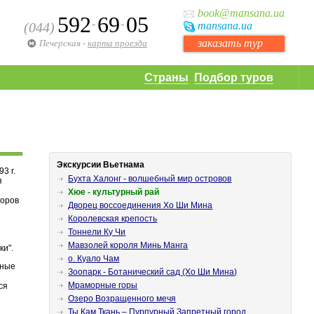
book
@mansana.ua
592
69
05
-
-
(044)
mansana
.ua
заказать тур
Печерская
-
карта проезда
Страны
Подбор туров
Экскурсии Вьетнама
93 г.
Бухта Халонг - волшебный мир островов
я
я
Хюе - культурный рай
торов
Дворец воссоединения Хо Ши Мина
Королевская крепость
Тоннели Ку Чи
Мавзолей короля Минь Манга
ки".
о. Куало Чам
рные
Зоопарк - Ботанический сад (Хо Ши Мина)
Мраморные горы
ся
Озеро Возращенного мечя
Ты Кам Ткань – Пурпурный Запретный город