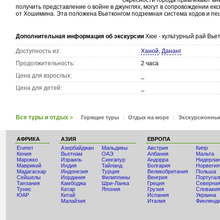
Окресности города привлекают вн
получить представление о войне в джунглях, могут в сопровождении екс
от Хошимина. Эта положена Вьетконгом подземная система ходов и пе
Дополнительная информация об экскурсии
Хюе - культурный рай Вье
Доступность из:
Ханой
,
Дананг
Продолжительность:
2 часа
Цена для взрослых:
_
Цена для детей:
_
Все туры и отдых
»
Горящие туры
|
Отдых на море
|
Экскурсионны
АФРИКА
АЗИЯ
ЕВРОПА
Египет
Азербайджан
Мальдивы
Австрия
Кипр
Кения
Вьетнам
ОАЭ
Албания
Мальта
Мaрокко
Израиль
Сингапур
Андорра
Нидерла
Маврикий
Индия
Тайланд
Болгария
Норвегия
Мадагаскар
Индонезия
Турция
Великобритания
Польша
Сейшелы
Иордания
Филиппины
Венгрия
Португал
Танзания
Камбоджа
Шри-Ланка
Греция
Северная
Тунис
Катар
Япония
Грузия
Словакия
ЮАР
Китай
Испания
Украина
Малайзия
Италия
Финлянд