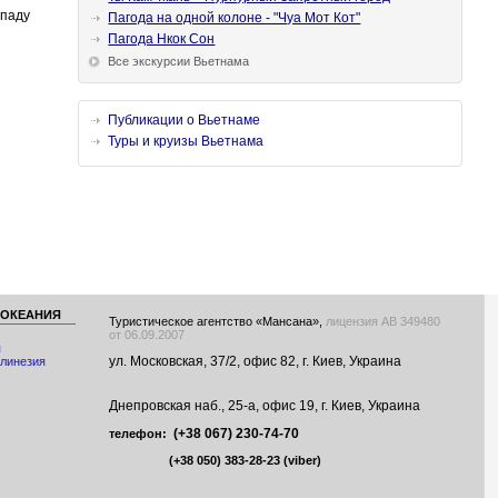
ападу
Пагода на одной колоне - "Чуа Мот Кот"
Пагода Нкок Сон
Все экскурсии Вьетнама
Публикации о Вьетнаме
Туры и круизы Вьетнама
 ОКЕАНИЯ
Туристическое агентство «Мансана»,
лицензия АВ 349480
от 06.09.2007
я
ул. Московская, 37/2, офис 82, г. Киев, Украина
линезия
Днепровская наб., 25-а, офис 19, г. Киев, Украина
(+38 067) 230-74-70
телефон:
(+38 050) 383-28-23
(viber)