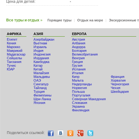
Цена для детей:
-
Все туры и отдых
»
Горящие туры
|
Отдых на море
|
Экскурсионные 
АФРИКА
АЗИЯ
ЕВРОПА
Египет
Азербайджан
Австрия
Кения
Вьетнам
Албания
Мaрокко
Израиль
Андорра
Маврикий
Индия
Болгария
Мадагаскар
Индонезия
Великобритания
Сейшелы
Иордания
Венгрия
Танзания
Камбоджа
Греция
Тунис
Катар
Грузия
ЮАР
Китай
Испания
Малайзия
Италия
Мальдивы
Кипр
Франция
ОАЭ
Мальта
Хорватия
Сингапур
Нидерланды
Черногория
Тайланд
Норвегия
Чехия
Турция
Польша
Швейцария
Филиппины
Португалия
Шри-Ланка
Северная Македония
Япония
Словакия
Украина
Финляндия
Поделиться ccылкой: