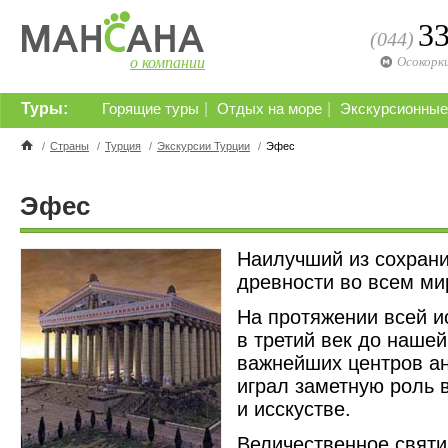
3
(044)
о компании
Осокорк
Туры:
|
|
Горящие туры
Отдых на море
Экскурсионные
/
Страны
/
Турция
/
Экскурсии Турции
/
Эфес
Эфес
Наилучший из сохран
древности во всем ми
На протяжении всей и
в третий век до нашей
важнейших центров ан
играл заметную роль в
и исскустве.
Величественное святи