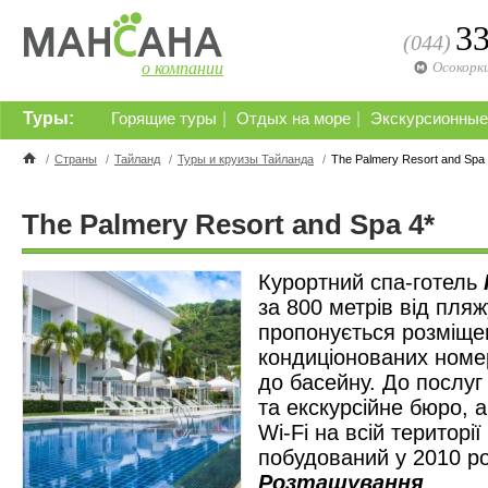
3
(044)
о компании
Осокорк
Туры:
|
|
Горящие туры
Отдых на море
Экскурсионные
/
Страны
/
Тайланд
/
Туры и круизы Тайланда
/
The Palmery Resort and Spa 
The Palmery Resort and Spa 4*
Курортний спа-готель
за 800 метрів від пля
пропонується розміще
кондиціонованих номе
до басейну. До послуг
та екскурсійне бюро, 
Wi-Fi на всій територі
побудований у 2010 ро
Розташування