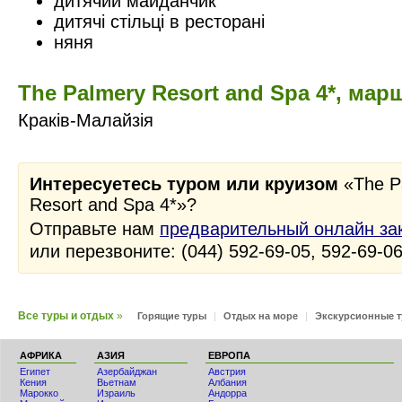
дитячий майданчик
дитячі стільці в ресторані
няня
The Palmery Resort and Spa 4*, мар
Краків-Малайзія
Интересуетесь туром или круизом
«The P
Resort and Spa 4*»?
Отправьте нам
предварительный онлайн за
или перезвоните: (044) 592-69-05, 592-69-0
Все туры и отдых
»
Горящие туры
|
Отдых на море
|
Экскурсионные 
АФРИКА
АЗИЯ
ЕВРОПА
Египет
Азербайджан
Австрия
Кения
Вьетнам
Албания
Мaрокко
Израиль
Андорра