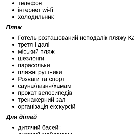
телефон
інтернет wi-fi
холодильник
Пляж
Готель розташований неподалік пляжу Ka
третя і далі
мiський пляж
шезлонги
парасольки
пляжні рушники
Розваги та спорт
сауна/лазня/хамам
прокат велосипедів
тренажерний зал
організація екскурсій
Для дітей
дитячий басейн