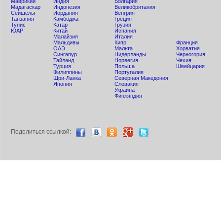
Маврикий
Индия
Болгария
Мадагаскар
Индонезия
Великобритания
Сейшелы
Иордания
Венгрия
Танзания
Камбоджа
Греция
Тунис
Катар
Грузия
ЮАР
Китай
Испания
Малайзия
Италия
Мальдивы
Кипр
Франция
ОАЭ
Мальта
Хорватия
Сингапур
Нидерланды
Черногория
Тайланд
Норвегия
Чехия
Турция
Польша
Швейцария
Филиппины
Португалия
Шри-Ланка
Северная Македония
Япония
Словакия
Украина
Финляндия
Поделиться ccылкой: