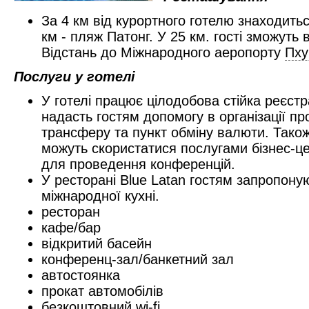
За 4 км від курортного готелю знаходить
км - пляж Патонг. У 25 км. гості зможуть 
Відстань до Міжнародного аеропорту
Пху
Послуги у готелі
У готелі працює цілодобова стійка реєстр
надасть гостям допомогу в організації пр
трансферу та пункт обміну валюти. Також
можуть скористатися послугами бізнес-ц
для проведення конференцій.
У ресторані Blue Latan гостям запропону
міжнародної кухні.
ресторан
кафе/бар
відкритий басейн
конференц-зал/банкетний зал
автостоянка
прокат автомобілів
безкоштовний wi-fi