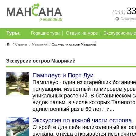
3
(044)
о компании
Осокорк
Туры:
|
|
Горящие туры
Отдых на море
Экскурсионные
/
Страны
/
Маврикий
/
Экскурсии остров Маврикий
Экскурсии остров Маврикий
Памплеус и Порт Луи
Памплеус - один из старейших ботанич
полушарии, известный на мировом уров
уникальных растений. В ботаническом 
видов пальм, в числе которых Талипото
единственный раз в 60 лет; ги...
Экскурсия по южной части острова
Откройте для себя великолепный юг ос
вулкана, откуда открывается исключите