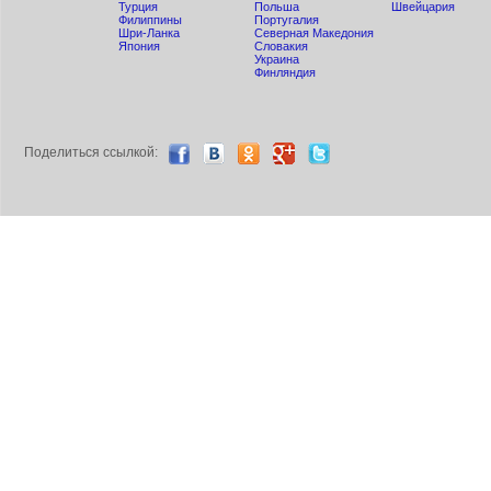
Турция
Польша
Швейцария
Филиппины
Португалия
Шри-Ланка
Северная Македония
Япония
Словакия
Украина
Финляндия
Поделиться ccылкой: