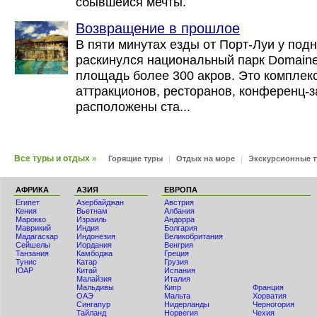
сбывшейся мечты.
Возвращение в прошлое
В пяти минутах езды от Порт-Луи у под
раскинулся национальный парк Domaine 
площадь более 300 акров. Это комплек
аттракционов, ресторанов, конференц-з
расположены ста...
Все туры и отдых
»
Горящие туры
|
Отдых на море
|
Экскурсионные 
АФРИКА
АЗИЯ
ЕВРОПА
Египет
Азербайджан
Австрия
Кения
Вьетнам
Албания
Мaрокко
Израиль
Андорра
Маврикий
Индия
Болгария
Мадагаскар
Индонезия
Великобритания
Сейшелы
Иордания
Венгрия
Танзания
Камбоджа
Греция
Тунис
Катар
Грузия
ЮАР
Китай
Испания
Малайзия
Италия
Мальдивы
Кипр
Франция
ОАЭ
Мальта
Хорватия
Сингапур
Нидерланды
Черногория
Тайланд
Норвегия
Чехия