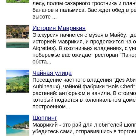
лесу, полям сахарного тростника и пла
бананов и пальмиса. Вас ждет обед в р
высоте ...
История Маврикия
Экскурсия начнется с музея в Майбу, гд
историей Маврикия, и продолжится на ос
Aigrettes). В охотничьих владениях, с 
побережье вас ожидает ресторан "Панор
обста...
Чайная улица
Посещение частного владения "Дез Аби
Aubineaux), чайной фабрики "Bois Cheri"
растений: антюрьюм и ванили. В стоимо
который подается в колониальном доме "
построенном...
Шоппинг
Маврикий - это рай для любителей шопп
убедитесь сами, отправившись в торгов