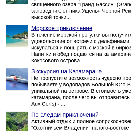
священного озера "Гранд-Бассин" (Gran
заповедник, от пика Ущелья Черной Реки 
высокой точки...
Морское приключение
В течение морской прогулки вы получи
удовольствие от встречи с дельфинами,
искупаться и понырять с маской в бирю
Напитки и обед подаются на катамаране
Кокосового острова.
Экскурсия на Катамаране
Не пропустите возможность чудесно пр
побываете у водопадов Большой Юго-Во
уникальной на острове. В стоимость уж
катамарана, после чего вы отправитесь 
Aux Cerfs) - ...
По следам приключений
Активный отдых и полное соприкоснове
"Охотничьем Владении" на юго-востоке