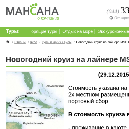
3
(044)
о компании
Осокорк
Туры:
|
|
Горящие туры
Отдых на море
Экскурсионные
/
Страны
/
Куба
/
Туры и круизы Кубы
/
Новогодний круиз на лайнере MSC
Новогодний круиз на лайнере 
(29.12.2015
Стоимость указана на
2х местном размещени
портовый сбор
В стоимость круиза 
- проживание в каюте