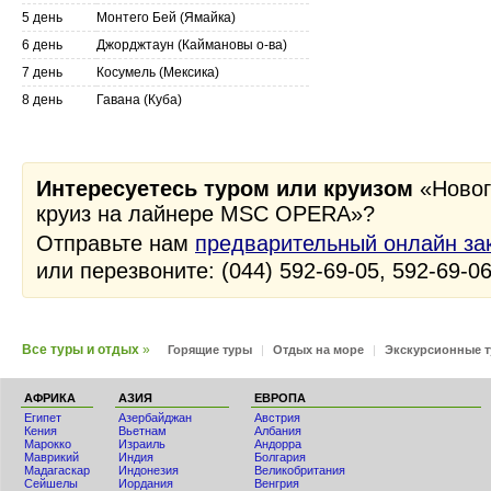
5 день
Монтего Бей (Ямайка)
6 день
Джорджтаун (Каймановы о-ва)
7 день
Косумель (Мексика)
8 день
Гавана (Куба)
Интересуетесь туром или круизом
«Новог
круиз на лайнере MSC OPERA»?
Отправьте нам
предварительный онлайн за
или перезвоните: (044) 592-69-05, 592-69-0
Все туры и отдых
»
Горящие туры
|
Отдых на море
|
Экскурсионные 
АФРИКА
АЗИЯ
ЕВРОПА
Египет
Азербайджан
Австрия
Кения
Вьетнам
Албания
Мaрокко
Израиль
Андорра
Маврикий
Индия
Болгария
Мадагаскар
Индонезия
Великобритания
Сейшелы
Иордания
Венгрия