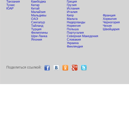
Танзания
Камбоджа
Греция
Тунис
Катар
Грузия
ЮАР
Китай
Испания
Малайзия
Италия
Мальдивы
Кипр
Франция
ОАЭ
Мальта
Хорватия
Сингапур
Нидерланды
Черногория
Тайланд
Норвегия
Чехия
Турция
Польша
Швейцария
Филиппины
Португалия
Шри-Ланка
Северная Македония
Япония
Словакия
Украина
Финляндия
Поделиться ccылкой: