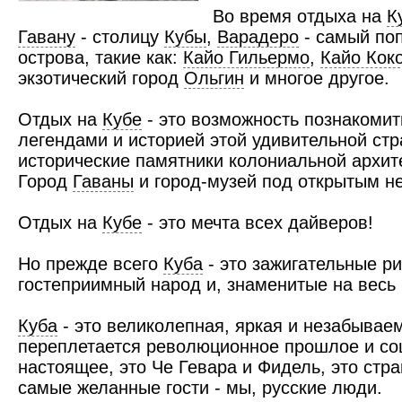
Во время отдыха на
К
Гавану
- столицу
Кубы
,
Варадеро
- самый по
острова, такие как:
Кайо Гильермо
,
Кайо Кок
экзотический город
Ольгин
и многое другое.
Отдых на
Кубе
- это возможность познакомит
легендами и историей этой удивительной стр
исторические памятники колониальной архит
Город
Гаваны
и город-музей под открытым н
Отдых на
Кубе
- это мечта всех дайверов!
Но прежде всего
Куба
- это зажигательные р
гостеприимный народ и, знаменитые на весь 
Куба
- это великолепная, яркая и незабывае
переплетается революционное прошлое и со
настоящее, это Че Гевара и Фидель, это стра
самые желанные гости - мы, русские люди.