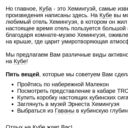
Но главное,
Куба
- это Хемингуэй, самые изв
произведения написаны здесь. На
Кубе
вы мо
любимый отель Хемингуэя, в котором он жил 
настоящее время отель пользуется большой
благодаря комнате-музею Хемингуэя, оживле
на крыше, где царит умиротворяющая атмос
Мы предлагаем Вам различные виды активног
на
Кубе
!
Пять вещей
, которые мы советуем Вам сдел
Пройтись по набережной Малекон
Посмотреть представление в кабаре T
Купить коробку настоящих кубинских сиг
Заглянуть в музей Эрнеста Хемингуэя
Выбраться из
Гаваны
в кубинскую глубин
Отдых на
Кубе
ждет Вас!