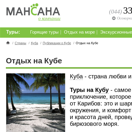
3
(044)
о компании
Осокорк
Туры:
|
|
Горящие туры
Отдых на море
Экскурсионные
/
Страны
/
Куба
/
Публикации о Кубе
/
Отдых на Кубе
Отдых на Кубе
Куба
- страна любви и
Туры на
Кубу
- самое
приключение, которое
от Карибов: это и ша
окружения, и комфорт
и красота дней, прове
бирюзового моря.