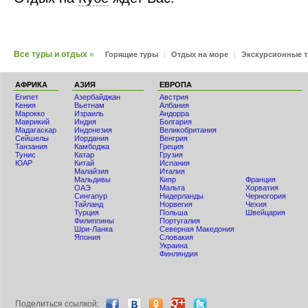
Все туры и отдых
»
Горящие туры
|
Отдых на море
|
Экскурсионные 
АФРИКА
АЗИЯ
ЕВРОПА
Египет
Азербайджан
Австрия
Кения
Вьетнам
Албания
Мaрокко
Израиль
Андорра
Маврикий
Индия
Болгария
Мадагаскар
Индонезия
Великобритания
Сейшелы
Иордания
Венгрия
Танзания
Камбоджа
Греция
Тунис
Катар
Грузия
ЮАР
Китай
Испания
Малайзия
Италия
Мальдивы
Кипр
Франция
ОАЭ
Мальта
Хорватия
Сингапур
Нидерланды
Черногория
Тайланд
Норвегия
Чехия
Турция
Польша
Швейцария
Филиппины
Португалия
Шри-Ланка
Северная Македония
Япония
Словакия
Украина
Финляндия
Поделиться ccылкой: