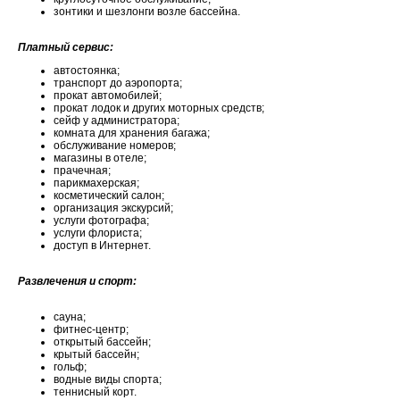
зонтики и шезлонги возле бассейна.
Платный сервис:
автостоянка;
транспорт до аэропорта;
прокат автомобилей;
прокат лодок и других моторных средств;
сейф у администратора;
комната для хранения багажа;
обслуживание номеров;
магазины в отеле;
прачечная;
парикмахерская;
косметический салон;
организация экскурсий;
услуги фотографа;
услуги флориста;
доступ в Интернет.
Развлечения и спорт:
сауна;
фитнес-центр;
открытый бассейн;
крытый бассейн;
гольф;
водные виды спорта;
теннисный корт.