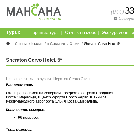
3
(044)
о компании
Осокорк
Туры:
|
|
Горящие туры
Отдых на море
Экскурсионные
/
Страны
/
Италия
/
о.Сардиния
/
Отели
/
Sheraton Cervo Hotel, 5*
Sheraton Cervo Hotel, 5*
Название отеля по русски: Шератон Серво Отель
Расположение:
Отель расположен на северном побережье острова Сардиния —
Коста Смеральда, в центр курорта Порто Черво, в 35 км от
международного аэропорта Олбия Коста Смеральда.
Количество номеров:
96 номеров.
Типы номеров: