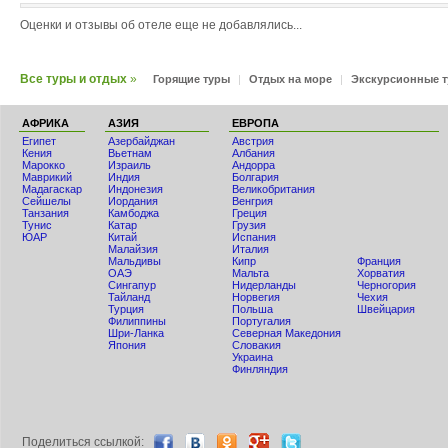
Оценки и отзывы об отеле еще не добавлялись...
Все туры и отдых
»
Горящие туры
|
Отдых на море
|
Экскурсионные 
АФРИКА
АЗИЯ
ЕВРОПА
Египет
Азербайджан
Австрия
Кения
Вьетнам
Албания
Мaрокко
Израиль
Андорра
Маврикий
Индия
Болгария
Мадагаскар
Индонезия
Великобритания
Сейшелы
Иордания
Венгрия
Танзания
Камбоджа
Греция
Тунис
Катар
Грузия
ЮАР
Китай
Испания
Малайзия
Италия
Мальдивы
Кипр
Франция
ОАЭ
Мальта
Хорватия
Сингапур
Нидерланды
Черногория
Тайланд
Норвегия
Чехия
Турция
Польша
Швейцария
Филиппины
Португалия
Шри-Ланка
Северная Македония
Япония
Словакия
Украина
Финляндия
Поделиться ccылкой: