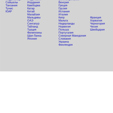
Сейшелы
Иордания
Венгрия
Танзания
Камбоджа
Греция
Тунис
Катар
Грузия
ЮАР
Китай
Испания
Малайзия
Италия
Мальдивы
Кипр
Франция
ОАЭ
Мальта
Хорватия
Сингапур
Нидерланды
Черногория
Тайланд
Норвегия
Чехия
Турция
Польша
Швейцария
Филиппины
Португалия
Шри-Ланка
Северная Македония
Япония
Словакия
Украина
Финляндия