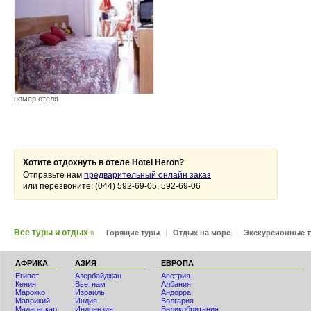
номер отеля
Хотите отдохнуть в отеле Hotel Heron?
Отправьте нам
предварительный онлайн заказ
или перезвоните: (044) 592-69-05, 592-69-06
Все туры и отдых
»
Горящие туры
|
Отдых на море
|
Экскурсионные 
АФРИКА
АЗИЯ
ЕВРОПА
Египет
Азербайджан
Австрия
Кения
Вьетнам
Албания
Мaрокко
Израиль
Андорра
Маврикий
Индия
Болгария
Мадагаскар
Индонезия
Великобритания