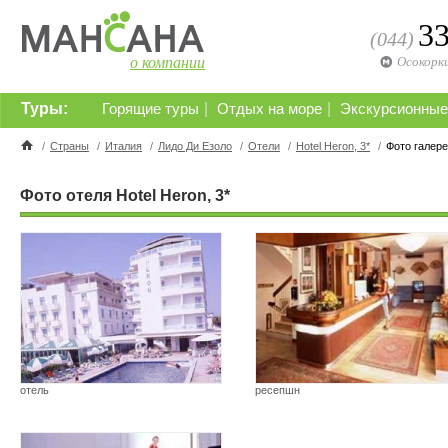
3
(044)
о компании
Осокорк
Туры:
|
|
Горящие туры
Отдых на море
Экскурсионные
/
Страны
/
Италия
/
Лидо Ди Езоло
/
Отели
/
Hotel Heron, 3*
/
Фото галер
Фото отеля Hotel Heron, 3*
отель
ресепшн