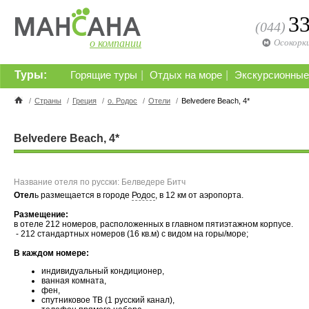
3
(044)
о компании
Осокорк
Туры:
|
|
Горящие туры
Отдых на море
Экскурсионные
/
Страны
/
Греция
/
о. Родос
/
Отели
/
Belvedere Beach, 4*
Belvedere Beach, 4*
Название отеля по русски: Белведере Битч
Отел
ь размещается в городе
Родос
, в 12 км от аэропорта.
Размещение:
в отеле 212 номеров, расположенных в главном пятиэтажном корпусе.
- 212 стандартных номеров (16 кв.м) с видом на горы/море;
В каждом номере:
индивидуальный кондиционер,
ванная комната,
фен,
спутниковое ТВ (1 русский канал),