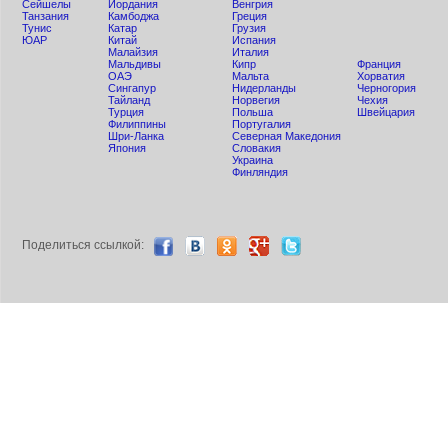
Сейшелы
Иордания
Венгрия
Танзания
Камбоджа
Греция
Тунис
Катар
Грузия
ЮАР
Китай
Испания
Малайзия
Италия
Мальдивы
Кипр
Франция
ОАЭ
Мальта
Хорватия
Сингапур
Нидерланды
Черногория
Тайланд
Норвегия
Чехия
Турция
Польша
Швейцария
Филиппины
Португалия
Шри-Ланка
Северная Македония
Япония
Словакия
Украина
Финляндия
Поделиться ccылкой: