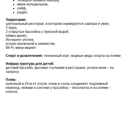
телефон прямого набора,
мини-холодильник,
сейф,
радио.
Территория:
центральный ресторан, в котором сервируются завтрак и ужин,
2 бара,
2 открытых бассейна с пресной водой,
обмен валют,
Интернет-уголок,
услуги прачечной и химчистки,
Wi-Fi, мини-маркет
Спорт и развлечения:
теннисный корт, водные виды спорта на пляже
Инфраструктура для детей:
детский бассейн, высокие стульчики в ресторане, услуги няни – по
запросу.
Пляж:
галечный в 20 м от отеля, пляж и отель соединяет подземный
переход, лежаки и зонтики у бассейна – бесплатно и на пляже –
платно.