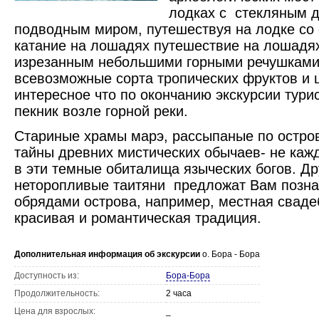
лодках с стекляным д
подводным миром, путешествуя на лодке со
катание на лошадях путешествие на лошадях
изрезанным небольшими горными речушками.
всевозможные сорта тропических фруктов и 
интересное что по окончанию экскурсии тури
пекник возле горной реки.
Стариные храмы марэ, рассыпаные по остров
тайны древних мистических обычаев- не каж
в эти темные обиталища языческих богов. Д
неторопливые таитяни предложат Вам позна
обрядами острова, например, местная сваде
красивая и романтическая традиция.
Дополнительная информация об экскурсии
о. Бора - Бора
Доступность из:
Бopa-Бора
Продолжительность:
2 часа
Цена для взрослых:
_