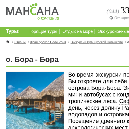
3
(044)
о компании
Осокорк
Туры:
|
|
Горящие туры
Отдых на море
Экскурсионные
/
Страны
/
Французская Полинезия
/
Экскурсии Французской Полинезии
/
о
о. Бора - Бора
Во время экскурсии по
Вы откроете для себя
острова Бора-Бора. Э
мини-автобусах с кон
тропические леса.
Са
день, через долину P
водопадов и островка
Посещение древнего к
археологических мест 