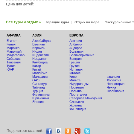
Цена для детей:
_
Все туры и отдых
»
Горящие туры
|
Отдых на море
|
Экскурсионные 
АФРИКА
АЗИЯ
ЕВРОПА
Египет
Азербайджан
Австрия
Кения
Вьетнам
Албания
Мaрокко
Израиль
Андорра
Маврикий
Индия
Болгария
Мадагаскар
Индонезия
Великобритания
Сейшелы
Иордания
Венгрия
Танзания
Камбоджа
Греция
Тунис
Катар
Грузия
ЮАР
Китай
Испания
Малайзия
Италия
Мальдивы
Кипр
Франция
ОАЭ
Мальта
Хорватия
Сингапур
Нидерланды
Черногория
Тайланд
Норвегия
Чехия
Турция
Польша
Швейцария
Филиппины
Португалия
Шри-Ланка
Северная Македония
Япония
Словакия
Украина
Финляндия
Поделиться ccылкой: