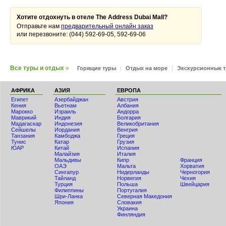
Хотите отдохнуть в отеле The Address Dubai Mall?
Отправьте нам
предварительный онлайн заказ
или перезвоните: (044) 592-69-05, 592-69-06
Все туры и отдых
»
Горящие туры
|
Отдых на море
|
Экскурсионные 
АФРИКА
АЗИЯ
ЕВРОПА
Египет
Азербайджан
Австрия
Кения
Вьетнам
Албания
Мaрокко
Израиль
Андорра
Маврикий
Индия
Болгария
Мадагаскар
Индонезия
Великобритания
Сейшелы
Иордания
Венгрия
Танзания
Камбоджа
Греция
Тунис
Катар
Грузия
ЮАР
Китай
Испания
Малайзия
Италия
Мальдивы
Кипр
Франция
ОАЭ
Мальта
Хорватия
Сингапур
Нидерланды
Черногория
Тайланд
Норвегия
Чехия
Турция
Польша
Швейцария
Филиппины
Португалия
Шри-Ланка
Северная Македония
Япония
Словакия
Украина
Финляндия