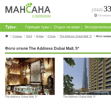
3
(044)
о компании
Осокорк
Туры:
|
|
Горящие туры
Отдых на море
Экскурсионные
/
Страны
/
ОАЭ
/
Дубаи
/
Отели
/
The Address Dubai Mall, 5*
/
Фото галер
Фото отеля The Address Dubai Mall, 5*
The Address Dubai Mall, 5*
The Address Dubai Mall, 5*