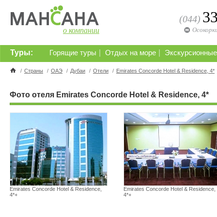
3
(044)
о компании
Осокорк
Туры:
|
|
Горящие туры
Отдых на море
Экскурсионные
/
Страны
/
ОАЭ
/
Дубаи
/
Отели
/
Emirates Concorde Hotel & Residence, 4*
Фото отеля Emirates Concorde Hotel & Residence, 4*
Emirates Concorde Hotel & Residence,
Emirates Concorde Hotel & Residence,
4*+
4*+