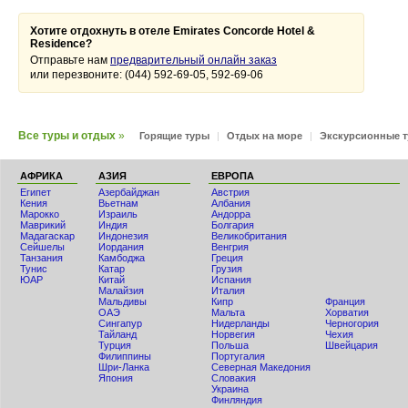
Хотите отдохнуть в отеле Emirates Concorde Hotel &
Residence?
Отправьте нам
предварительный онлайн заказ
или перезвоните: (044) 592-69-05, 592-69-06
Все туры и отдых
»
Горящие туры
|
Отдых на море
|
Экскурсионные 
АФРИКА
АЗИЯ
ЕВРОПА
Египет
Азербайджан
Австрия
Кения
Вьетнам
Албания
Мaрокко
Израиль
Андорра
Маврикий
Индия
Болгария
Мадагаскар
Индонезия
Великобритания
Сейшелы
Иордания
Венгрия
Танзания
Камбоджа
Греция
Тунис
Катар
Грузия
ЮАР
Китай
Испания
Малайзия
Италия
Мальдивы
Кипр
Франция
ОАЭ
Мальта
Хорватия
Сингапур
Нидерланды
Черногория
Тайланд
Норвегия
Чехия
Турция
Польша
Швейцария
Филиппины
Португалия
Шри-Ланка
Северная Македония
Япония
Словакия
Украина
Финляндия