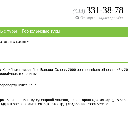
331
38
78
-
-
(044)
Осокорки
-
карта проезда
|
ные туры
Горнолыжные туры
a Resort & Casino 5*
і Карибського моря біля
Баваро
. Основ у 2000 році, повністю обновлений у 2
молодіжного відпочинку.
 аеропорту Пунта Кана.
ра зберігання багажу, сувенірний магазин, 10 ресторанів (8 а'ля карт), 15 барів
відкриті басейни, амфітеатр, кінотеатр, цілодобовий Room Service.