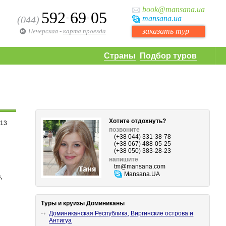
book
@mansana.ua
592
69
05
-
-
(044)
mansana
.ua
заказать тур
Печерская
-
карта проезда
Страны
Подбор туров
Хотите отдохнуть?
013
позвоните
(+38 044) 331-38-78
(+38 067) 488-05-25
(+38 050) 383-28-23
напишите
tm
@mansana.com
Mansana.UA
,
Туры и круизы Доминиканы
Доминиканская Республика, Виргинские острова и
Антигуа