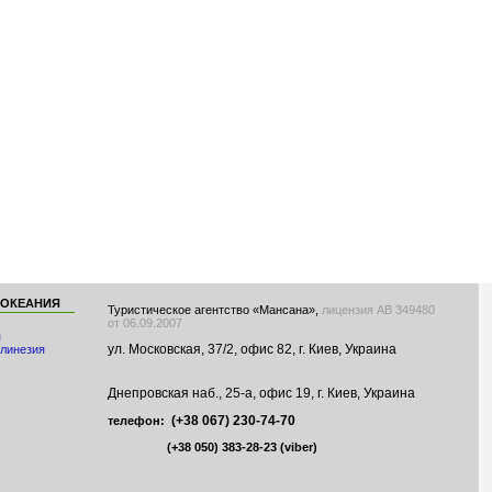
 ОКЕАНИЯ
Туристическое агентство «Мансана»,
лицензия АВ 349480
от 06.09.2007
я
ул. Московская, 37/2, офис 82, г. Киев, Украина
линезия
Днепровская наб., 25-а, офис 19, г. Киев, Украина
(+38 067) 230-74-70
телефон:
(+38 050) 383-28-23
(viber)