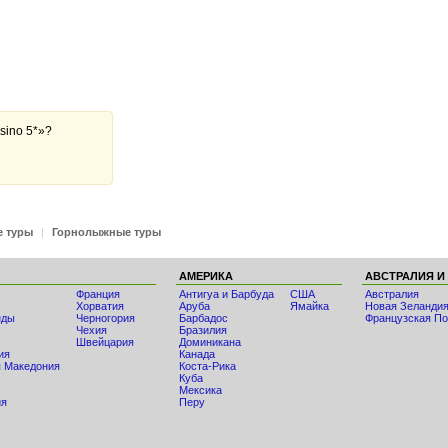
sino 5*»?
е туры
|
Горнолыжные туры
АМЕРИКА
АВСТРАЛИЯ И
Франция
Антигуа и Барбуда
США
Австралия
Хорватия
Аруба
Ямайка
Новая Зеланди
нды
Черногория
Барбадос
Французская По
Чехия
Бразилия
Швейцария
Доминикана
ия
Канада
 Македония
Коста-Рика
Куба
Мексика
ия
Перу