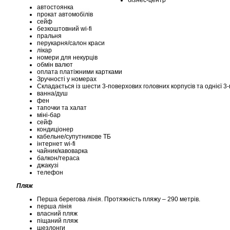
бізнес-центр
автостоянка
прокат автомобілів
сейф
безкоштовний wi-fi
пральня
перукарня/салон краси
лікар
номери для некурців
обмін валют
оплата платіжними картками
Зручності у номерах
Складається із шести 3-поверхових головних корпусів та однієї 3-
ванна/душ
фен
тапочки та халат
міні-бар
сейф
кондиціонер
кабельне/супутникове ТБ
інтернет wi-fi
чайник/кавоварка
балкон/тераса
джакузі
телефон
Пляж
Перша берегова лінія. Протяжність пляжу – 290 метрів.
перша лінія
власний пляж
піщаний пляж
шезлонги