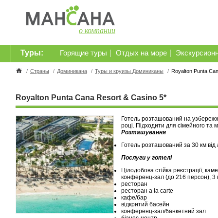
о компании
Туры:
|
|
Горящие туры
Отдых на море
Экскурсион
/
Страны
/
Доминикана
/
Туры и круизы Доминиканы
/
Royalton Punta Can
Royalton Punta Cana Resort & Casino 5*
Готель розташований на узбережж
році. Підходити для сімейного та 
Розташування
Готель розташований за 30 км від
Послуги у готелі
Цілодобова стійка реєстрації, каме
конференц-зал (до 216 персон), 3 
ресторан
ресторан a la carte
кафе/бар
відкритий басейн
конференц-зал/банкетний зал