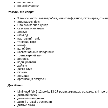
парасольки
пляжні рушники
Розваги та спорт
3 тенісні корти, аквааеробіка, міні-гольф, каноє, катамаран, озна
аквапарк чи гірки
Спа або велнес-центр
сауна/лазня/хамам
джакузі
більярд
настільний теніс
тенісний корт
гольф
волейбол
баскетбольний майданчик
тренажерний зал
аеробіка
водні розваги
дайвінг
диско-клуб
казино
анімація
організація екскурсій
Для дітей
Міні-клуб (вік 2-12 років, 13-17 років), аквапарк, розважальні прог
дитячий басейн
дитячий майданчик
дитячі стільці в ресторані
дитяче ліжко