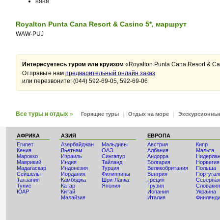
няня
Royalton Punta Cana Resort & Casino 5*, маршрут
WAW-PUJ
Интересуетесь туром или круизом
«Royalton Punta Cana Resort & Ca
Отправьте нам
предварительный онлайн заказ
или перезвоните: (044) 592-69-05, 592-69-06
Все туры и отдых
»
Горящие туры
|
Отдых на море
|
Экскурсионны
АФРИКА
АЗИЯ
ЕВРОПА
Египет
Азербайджан
Мальдивы
Австрия
Кипр
Кения
Вьетнам
ОАЭ
Албания
Мальта
Мaрокко
Израиль
Сингапур
Андорра
Нидерла
Маврикий
Индия
Тайланд
Болгария
Норвегия
Мадагаскар
Индонезия
Турция
Великобритания
Польша
Сейшелы
Иордания
Филиппины
Венгрия
Португал
Танзания
Камбоджа
Шри-Ланка
Греция
Северная
Тунис
Катар
Япония
Грузия
Словакия
ЮАР
Китай
Испания
Украина
Малайзия
Италия
Финлянд