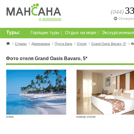
3
(044)
о компании
Осокорк
Туры:
|
|
Горящие туры
Отдых на море
Экскурсионные
/
Страны
/
Доминикана
/
Пунта Кана
/
Отели
/
Grand Oasis Bavaro, 5*
/
Ф
Фото отеля Grand Oasis Bavaro, 5*
пляж
номер отеля