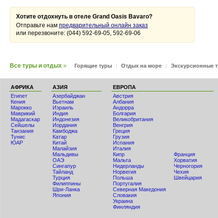
Хотите отдохнуть в отеле Grand Oasis Bavaro?
Отправьте нам
предварительный онлайн заказ
или перезвоните: (044) 592-69-05, 592-69-06
Все туры и отдых
»
Горящие туры
|
Отдых на море
|
Экскурсионные 
АФРИКА
АЗИЯ
ЕВРОПА
Египет
Азербайджан
Австрия
Кения
Вьетнам
Албания
Мaрокко
Израиль
Андорра
Маврикий
Индия
Болгария
Мадагаскар
Индонезия
Великобритания
Сейшелы
Иордания
Венгрия
Танзания
Камбоджа
Греция
Тунис
Катар
Грузия
ЮАР
Китай
Испания
Малайзия
Италия
Мальдивы
Кипр
Франция
ОАЭ
Мальта
Хорватия
Сингапур
Нидерланды
Черногория
Тайланд
Норвегия
Чехия
Турция
Польша
Швейцария
Филиппины
Португалия
Шри-Ланка
Северная Македония
Япония
Словакия
Украина
Финляндия