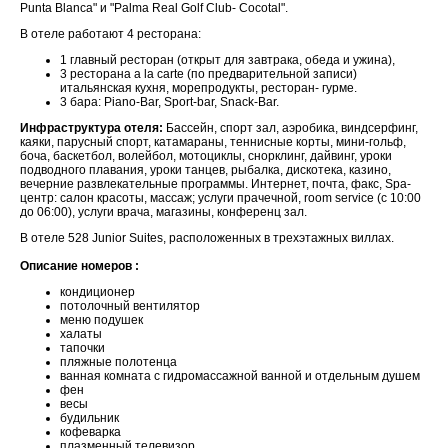
Punta Blanca" и "Palma Real Golf Club- Cocotal".
В отеле работают 4 ресторана:
1 главный ресторан (открыт для завтрака, обеда и ужина),
3 ресторана a la carte (по предварительной записи)
итальянская кухня, морепродукты, ресторан- гурме.
3 бара: Piano-Bar, Sport-bar, Snack-Bar.
Инфраструктура отеля:
Бассейн, спорт зал, аэробика, виндсерфинг,
каяки, парусный спорт, катамараны, теннисные корты, мини-гольф,
боча, баскетбол, волейбол, мотоциклы, снорклинг, дайвинг, уроки
подводного плавания, уроки танцев, рыбалка, дискотека, казино,
вечерние развлекательные программы. Интернет, почта, факс, Spa-
центр: салон красоты, массаж; услуги прачечной, room service (с 10:00
до 06:00), услуги врача, магазины, конференц зал.
В отеле 528 Junior Suites, расположенных в трехэтажных виллах.
Описание номеров :
кондиционер
потолочный вентилятор
меню подушек
халаты
тапочки
пляжные полотенца
ванная комната с гидромассажной ванной и отдельным душем
фен
весы
будильник
кофеварка
плазменный телевизор