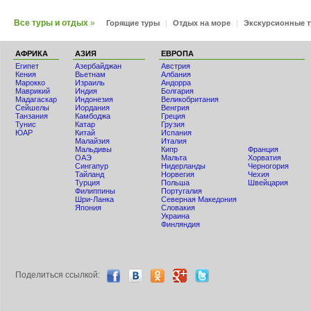
Все туры и отдых
»
Горящие туры
|
Отдых на море
|
Экскурсионные 
АФРИКА
АЗИЯ
ЕВРОПА
Египет
Азербайджан
Австрия
Кения
Вьетнам
Албания
Мaрокко
Израиль
Андорра
Маврикий
Индия
Болгария
Мадагаскар
Индонезия
Великобритания
Сейшелы
Иордания
Венгрия
Танзания
Камбоджа
Греция
Тунис
Катар
Грузия
ЮАР
Китай
Испания
Малайзия
Италия
Мальдивы
Кипр
Франция
ОАЭ
Мальта
Хорватия
Сингапур
Нидерланды
Черногория
Тайланд
Норвегия
Чехия
Турция
Польша
Швейцария
Филиппины
Португалия
Шри-Ланка
Северная Македония
Япония
Словакия
Украина
Финляндия
Поделиться ccылкой: