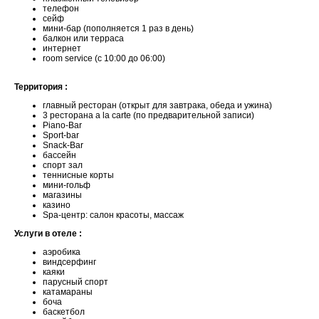
телефон
сейф
мини-бар (пополняется 1 раз в день)
балкон или терраса
интернет
room service (с 10:00 до 06:00)
Территория :
главный ресторан (открыт для завтрака, обеда и ужина)
3 ресторана a la carte (по предварительной записи)
Piano-Bar
Sport-bar
Snack-Bar
бассейн
спорт зал
теннисные корты
мини-гольф
магазины
казино
Spa-центр: салон красоты, массаж
Услуги в отеле :
аэробика
виндсерфинг
каяки
парусный спорт
катамараны
боча
баскетбол