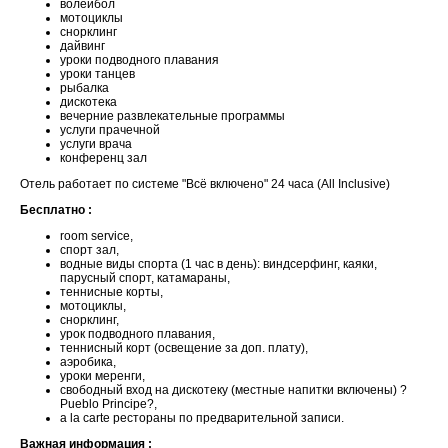
волейбол
мотоциклы
снорклинг
дайвинг
уроки подводного плавания
уроки танцев
рыбалка
дискотека
вечерние развлекательные программы
услуги прачечной
услуги врача
конференц зал
Отель работает по системе "Всё включено" 24 часа (All Inclusive)
Бесплатно :
room service,
спорт зал,
водные виды спорта (1 час в день): виндсерфинг, каяки,
парусный спорт, катамараны,
теннисные корты,
мотоциклы,
снорклинг,
урок подводного плавания,
теннисный корт (освещение за доп. плату),
аэробика,
уроки меренги,
свободный вход на дискотеку (местные напитки включены) ?
Pueblo Principe?,
a la carte рестораны по предварительной записи.
Важная информация :