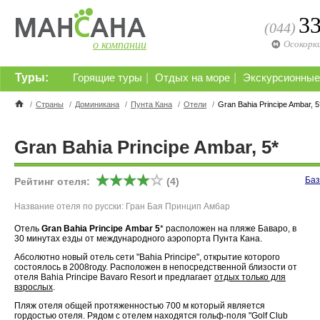
3
(044)
о компании
Осокорк
Туры:
|
|
Горящие туры
Отдых на море
Экскурсионные
/
Страны
/
Доминикана
/
Пунта Кана
/
Отели
/
Gran Bahia Principe Ambar, 5
Gran Bahia Principe Ambar, 5*
Баз
Рейтинг отеля:
(4)
Название отеля по русски: Гран Бая Принцип Амбар
Отель
Gran Bahia Principe Ambar 5
* расположен на пляже Баваро, в
30 минутах езды от международного аэропорта Пунта Кана.
Абсолютно новый отель сети "Bahia Principe", открытие которого
состоялось в 2008году. Расположен в непосредственной близости от
отеля Bahia Principe Bavaro Resort и предлагает
отдых только для
взрослых
.
Пляж отеля общей протяженностью 700 м который является
гордостью отеля. Рядом с отелем находятся гольф-поля "Golf Club