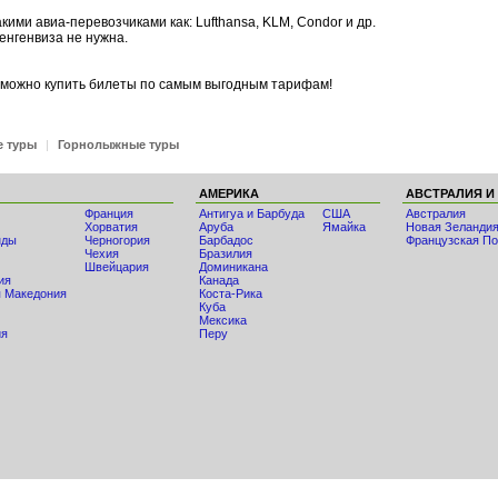
кими авиа-перевозчиками как: Lufthansa, KLM, Condor и др.
енгенвиза не нужна.
а можно купить билеты по самым выгодным тарифам!
е туры
|
Горнолыжные туры
АМЕРИКА
АВСТРАЛИЯ И
Франция
Антигуа и Барбуда
США
Австралия
Хорватия
Аруба
Ямайка
Новая Зеланди
нды
Черногория
Барбадос
Французская По
Чехия
Бразилия
Швейцария
Доминикана
ия
Канада
 Македония
Коста-Рика
Куба
Мексика
ия
Перу