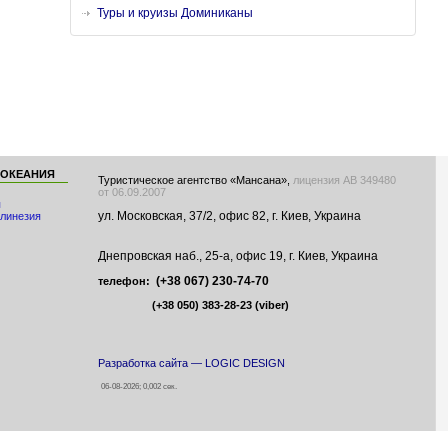
Туры и круизы Доминиканы
 ОКЕАНИЯ
Туристическое агентство «Мансана»,
лицензия АВ 349480
от 06.09.2007
я
ул. Московская, 37/2, офис 82, г. Киев, Украина
линезия
Днепровская наб., 25-а, офис 19, г. Киев, Украина
(+38 067) 230-74-70
телефон:
(+38 050) 383-28-23
(viber)
Разработка сайта — LOGIC DESIGN
06-08-2026; 0,002 сек.