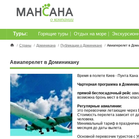
о компании
Туры:
|
|
Горящие туры
Отдых на море
Экскурсион
/
Страны
/
Доминикана
/
Публикации о Доминикане
/
Авиаперелет в Дом
Авиаперелет в Доминикану
Время в полете Киев - Пунта Кана
Чартерная программа в Доминик
прямой беспосадочный рейс
авиа
возможна бронь мест в бизес клас
Регулярные авиалинии:
это перевозчики летающие через 
Стоимость перелета зависит от д
человека.
Минимальный тариф в праздничны
месяцев до даты вылета.
Основной перевозчик туристов с
У