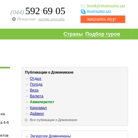
book
@mansana.ua
592
69
05
-
-
(044)
mansana
.ua
заказать тур
Печерская
-
карта проезда
Страны
Подбор туров
Публикации о Доминикане
Отдых
Погода
Виза
Валюта
Авиаперелет
Карнавал
Дайвинг
на
Все публикации о Доминикане
а 4-6
летов
Экскурсии Доминиканы