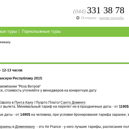
331
38
78
-
-
(044)
Осокорки
-
карта проезда
|
ные туры
Горнолыжные туры
иникану
- 12-13 часов
.
анскую Республику 2015
:
компании "Роза Ветров"
се, стоимость уточняйте у менеджеров на конкретную дату
Европу в
Пунта Кану
/ Пуэрто Плато/
Санто Доминго
ат вылета. Минимальный тариф на перелет не в праздничные даты - от
1190$
е даты - от
1490$
на человека, при условии бронирования тарифа заранее, з
краины
в
Доминикану
- это Air France - у него лучшие тарифы, расписание по