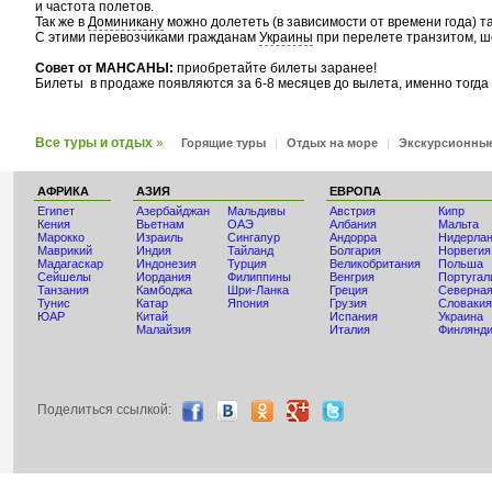
и частота полетов.
Так же в
Доминикану
можно долететь (в зависимости от времени года) та
С этими перевозчиками гражданам
Украины
при перелете транзитом, ш
Совет от МАНСАНЫ:
приобретайте билеты заранее!
Билеты в продаже появляются за 6-8 месяцев до вылета, именно тогд
Все туры и отдых
»
Горящие туры
|
Отдых на море
|
Экскурсионны
АФРИКА
АЗИЯ
ЕВРОПА
Египет
Азербайджан
Мальдивы
Австрия
Кипр
Кения
Вьетнам
ОАЭ
Албания
Мальта
Мaрокко
Израиль
Сингапур
Андорра
Нидерла
Маврикий
Индия
Тайланд
Болгария
Норвегия
Мадагаскар
Индонезия
Турция
Великобритания
Польша
Сейшелы
Иордания
Филиппины
Венгрия
Португал
Танзания
Камбоджа
Шри-Ланка
Греция
Северная
Тунис
Катар
Япония
Грузия
Словакия
ЮАР
Китай
Испания
Украина
Малайзия
Италия
Финлянд
Поделиться ccылкой: