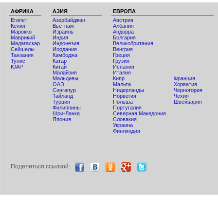
АФРИКА
АЗИЯ
ЕВРОПА
Египет
Азербайджан
Австрия
Кения
Вьетнам
Албания
Мaрокко
Израиль
Андорра
Маврикий
Индия
Болгария
Мадагаскар
Индонезия
Великобритания
Сейшелы
Иордания
Венгрия
Танзания
Камбоджа
Греция
Тунис
Катар
Грузия
ЮАР
Китай
Испания
Малайзия
Италия
Мальдивы
Кипр
Франция
ОАЭ
Мальта
Хорватия
Сингапур
Нидерланды
Черногория
Тайланд
Норвегия
Чехия
Турция
Польша
Швейцария
Филиппины
Португалия
Шри-Ланка
Северная Македония
Япония
Словакия
Украина
Финляндия
Поделиться ccылкой: