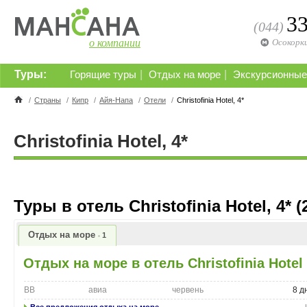
3
(044)
о компании
Осокорк
Туры:
|
|
Горящие туры
Отдых на море
Экскурсионные
/
Страны
/
Кипр
/
Айя-Напа
/
Отели
/
Christofinia Hotel, 4*
Christofinia Hotel, 4*
Туры в отель Christofinia Hotel, 4* (2
Отдых на море
1
Отдых на море в отель Christofinia Hotel
BB
авиа
червень
8 д
Все предложения отдыха на море