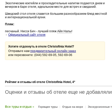
Экзотические коктейли и прохладительные напитки подаются днем и
вечером в баре отеля, идеальном месте для встреч и свиданий.
Шведский стол отеля славится большим разнообразием блюд местной
и интернациональной кухни.
Пляж:
песчаный. Нисси Бич - лучший пляж
Айя Напы
!
Официальный сайт отеля
Хотите отдохнуть в отеле Christofinia Hotel?
Отправьте нам
предварительный онлайн заказ
или перезвоните: (044) 592-69-05, 592-69-06
Рейтинг и отзывы об отеле Christofinia Hotel, 4*
Оценки и отзывы об отеле еще не добавлялис
Все туры и отдых
»
Горящие туры
|
Отдых на море
|
Экскурсионные 